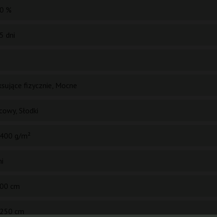
0 %
5 dni
ksujące fizycznie, Mocne
owy, Słodki
400 g/m²
ni
00 cm
250 cm