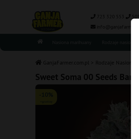
723 320 553
50
info@ganjafarmer.c
Nasiona marihuany
Rodzaje nasion
GanjaFarmer.com.pl
Rodzaje Nasion M
Sweet Soma 00 Seeds Bank
-10%
+gratisy