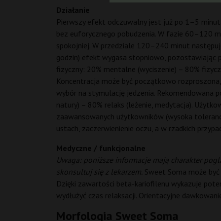
Działanie
Pierwszy efekt odczuwalny jest już po 1–5 minut
bez euforycznego pobudzenia. W fazie 60–120 minut
spokojniej. W przedziale 120–240 minut następuje
godzin) efekt wygasa stopniowo, pozostawiając pr
fizyczny: 20% mentalne (wyciszenie) – 80% fizyczne
Koncentracja może być początkowo rozproszona, póź
wybór na stymulację jedzenia. Rekomendowana por
natury) – 80% relaks (leżenie, medytacja). Użytko
zaawansowanych użytkowników (wysoka tolerancja)
ustach, zaczerwienienie oczu, a w rzadkich przypa
Medyczne / funkcjonalne
Uwaga: poniższe informacje mają charakter pogl
skonsultuj się z lekarzem.
Sweet Soma może być po
Dzięki zawartości beta-kariofilenu wykazuje pote
wydłużyć czas relaksacji. Orientacyjne dawkowanie
Morfologia Sweet Soma