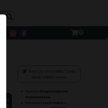
0
Znasz już ten produkt? Dodaj
opinię i odbierz bonus.
Nasiona
fotoperiodyczne,
feminizowane
.
,70 zł
Odmiana
Czysta Indica
o
ANIEJ