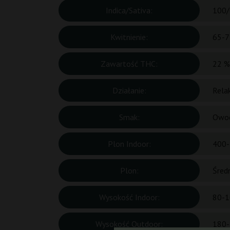
Indica/Sativa:
100/
Kwitnienie:
65-7
Zawartość THC:
22 %
Działanie:
Rela
Smak:
Owoc
Plon Indoor:
400-
Plon:
Śred
Wysokość Indoor:
80-1
Wysokość Outdoor:
180-