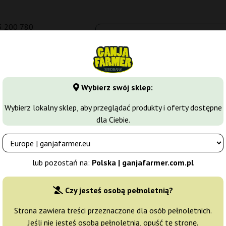
5 200 780
om.pl
Seedbanki
Odmiany marihuany
Growkity
Więcej
Wybierz swój sklep:
arihuany
Nasiona Indica
Sweet Soma
Wybierz lokalny sklep, aby przeglądać produkty i oferty dostępne
dla Ciebie.
Producent nasion:
00 Seeds Bank
lub pozostań na:
Polska | ganjafarmer.com.pl
Oryginalne opakowanie:
Czy jesteś osobą pełnoletnią?
3 nasiona
56
Strona zawiera treści przeznaczone dla osób pełnoletnich.
Jeśli nie jesteś osobą pełnoletnią, opuść tę stronę.
Wysyłka 24h
10% T