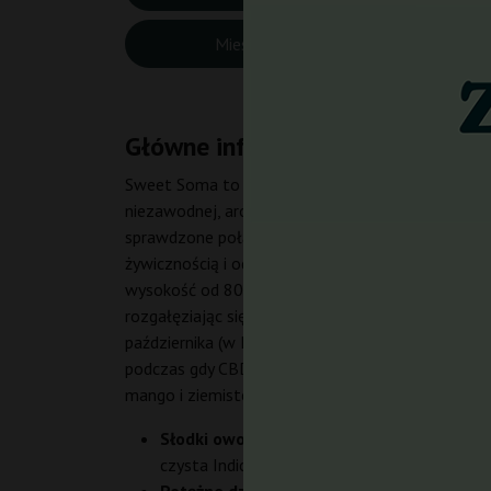
Miesiąc zbiorów:
Poło
Główne informacje o Sweet Som
Sweet Soma to feminizowane nasiona marihuany o
niezawodnej, aromatycznej i silnej odmiany. Jest t
sprawdzone połączenie w świecie konopi. Dzięki te
żywicznością i odpornością na stres, co czyni j
wysokość od 80 do 100 cm, tworząc zwartą, krza
rozgałęziając się i produkując duże ilości lepkiej
października (w Południowej Europie). Plony są 
podczas gdy CBD utrzymuje się na bardzo niskim 
mango i ziemiste akcenty, z delikatnym posmakiem 
Słodki owocowy aromat, który przyciąga 
czysta Indica od 00 Seeds Bank emanuje sło