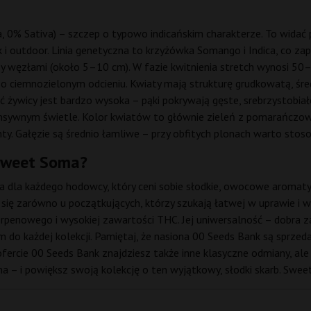
 0% Sativa) – szczep o typowo indicańskim charakterze. To widać po
k i outdoor. Linia genetyczna to krzyżówka Somango i Indica, co z
zy węzłami (około 5–10 cm). W fazie kwitnienia stretch wynosi 5
i, o ciemnozielonym odcieniu. Kwiaty mają strukturę grudkowatą, śr
 żywicy jest bardzo wysoka – pąki pokrywają gęste, srebrzystobiałe
nsywnym świetle. Kolor kwiatów to głównie zieleń z pomarańczowy
ty. Gałęzie są średnio łamliwe – przy obfitych plonach warto stosow
Sweet Soma?
dla każdego hodowcy, który ceni sobie słodkie, owocowe aromaty 
 się zarówno u początkujących, którzy szukają łatwej w uprawie i w
penowego i wysokiej zawartości THC. Jej uniwersalność – dobra zar
 do każdej kolekcji. Pamiętaj, że nasiona 00 Seeds Bank są sprzed
 ofercie 00 Seeds Bank znajdziesz także inne klasyczne odmiany, a
ona – i powiększ swoją kolekcję o ten wyjątkowy, słodki skarb. Swee