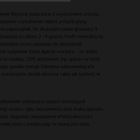
żenie fizyczne połączone z wyciszeniem umysłu,
zyjemne rozluźnienie mięśni, a myśli płyną
rny odpoczynek. Po dłuższym czasie (powyżej 4
ziałania to około 2–4 godzin. Profil mentalny vs
 odmiana raczej uspokaja niż aktywizuje.
lub oglądanie filmu. Apetyt wzrasta – to dobry
vs relaksu: 20% aktywność (np. spacer na łonie
głego spadku energii. Odmiana odpowiednia dla
potencjalne skutki uboczne takie jak suchość w
ejkolwiek odmiany w celach leczniczych
, stresu i lęku, bezsenności oraz braku apetytu.
może złagodzić niepożądane efekty uboczne i
ałej ilości i zwiększając w miarę potrzeby.