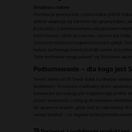
Struktura rośliny
Dominacja genetyczna: czysta Indica (100% Indica,
dobrze adaptuje się zarówno do uprawy indoor, ja
krzaczasty, z umiarkowanymi odległościami międ
kontrolować. Liście są szerokie, typowe dla Indik
otoczony mniejszymi pąkami bocznych gałęzi. Ilość
kwiaty zachowują zwarty kształt nawet przy inte
fazie kwitnienia mogą pojawić się fioletowe akcen
Podsumowanie – dla kogo jest 
Sweet Soma od 00 Seeds Bank to idealna odmiana 
działaniem. To nasiona marihuany, które sprawdzą
koneserów poszukujących wyjątkowego profilu ter
plony i żywiczność czynią ją doskonałym dodatkiem
do uprawy w krajach, gdzie jest to zabronione. W
swojej kolekcji – to legalne kolekcjonerskie nasi
Porównaj z podobnymi produktami: