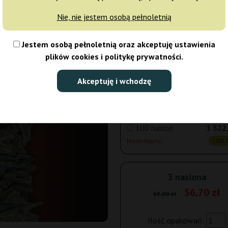
Nie, nie jestem osobą pełnoletnią
5 nasion
75
Jestem osobą pełnoletnią oraz akceptuję ustawienia
Wysyłka 3-7 dni
10% T
plików cookies i politykę prywatności.
25 nasion
345,
Akceptuję i wchodzę
Niedostępny
10% T
100 nasion
1 322
Niedostępny
10% T
3 nasiona
56,70 zł
63,00 zł
Ilość opakowań: