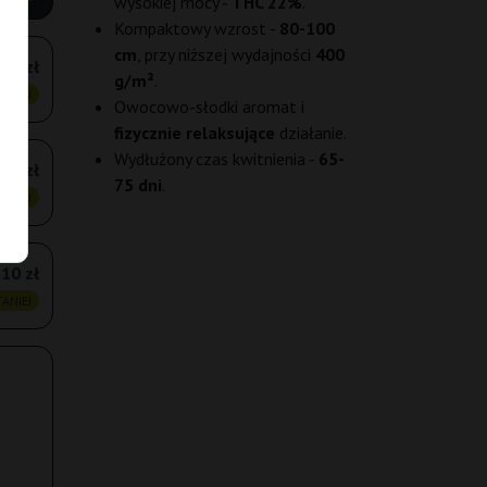
wysokiej mocy -
THC 22%
.
Kompaktowy wzrost -
80-100
cm
, przy niższej wydajności
400
,60 zł
g/m²
.
ANIEJ
Owocowo-słodki aromat i
fizycznie relaksujące
działanie.
Wydłużony czas kwitnienia -
65-
60 zł
75 dni
.
ANIEJ
,10 zł
ANIEJ