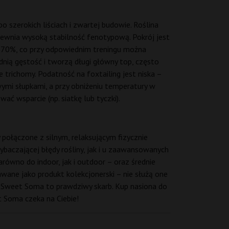
 szerokich liściach i zwartej budowie. Roślina
apewnia wysoką stabilność fenotypową. Pokrój jest
0–70%, co przy odpowiednim treningu można
ednią gęstość i tworzą długi główny top, często
 trichomy. Podatność na foxtailing jest niska –
mi słupkami, a przy obniżeniu temperatury w
ać wsparcie (np. siatkę lub tyczki).
połączone z silnym, relaksującym fizycznie
ybaczającej błędy rośliny, jak i u zaawansowanych
ówno do indoor, jak i outdoor – oraz średnie
awane jako produkt kolekcjonerski – nie służą one
le Sweet Soma to prawdziwy skarb. Kup nasiona do
t Soma czeka na Ciebie!