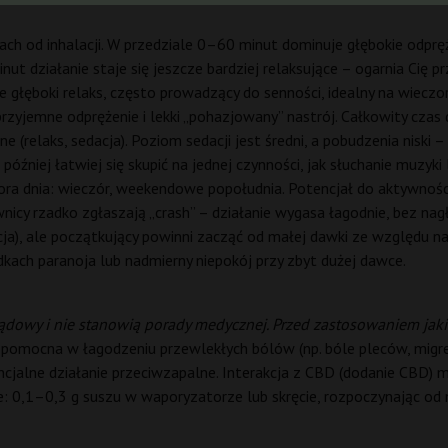
ach od inhalacji. W przedziale 0–60 minut dominuje głębokie odprę
 działanie staje się jeszcze bardziej relaksujące – ogarnia Cię pr
 głęboki relaks, często prowadzący do senności, idealny na wieczo
zyjemne odprężenie i lekki „pohazjowany” nastrój. Całkowity czas d
 (relaks, sedacja). Poziom sedacji jest średni, a pobudzenia niski –
niej łatwiej się skupić na jednej czynności, jak słuchanie muzyki 
a dnia: wieczór, weekendowe popołudnia. Potencjał do aktywności 
wnicy rzadko zgłaszają „crash” – działanie wygasa łagodnie, bez na
, ale początkujący powinni zacząć od małej dawki ze względu na 
dkach paranoja lub nadmierny niepokój przy zbyt dużej dawce.
ądowy i nie stanowią porady medycznej. Przed zastosowaniem jaki
mocna w łagodzeniu przewlekłych bólów (np. bóle pleców, migreny)
ncjalne działanie przeciwzapalne. Interakcja z CBD (dodanie CBD) 
: 0,1–0,3 g suszu w waporyzatorze lub skręcie, rozpoczynając od m