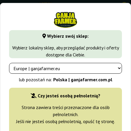
0
GanjaFarmer.com.pl
Rodzaje Nasion Marihuany
Nasiona I
Wybierz swój sklep:
Auto Somango Advanced Seeds
Wybierz lokalny sklep, aby przeglądać produkty i oferty
dostępne dla Ciebie.
-10%
+gratisy
lub pozostań na:
Polska | ganjafarmer.com.pl
Czy jesteś osobą pełnoletnią?
Strona zawiera treści przeznaczone dla osób
pełnoletnich.
Jeśli nie jesteś osobą pełnoletnią, opuść tę stronę.