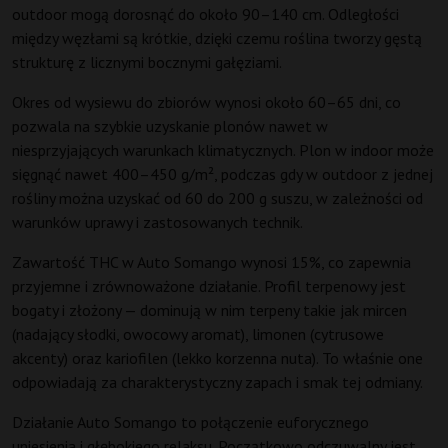
outdoor mogą dorosnąć do około 90–140 cm. Odległości
między węzłami są krótkie, dzięki czemu roślina tworzy gęstą
strukturę z licznymi bocznymi gałęziami.
Okres od wysiewu do zbiorów wynosi około 60–65 dni, co
pozwala na szybkie uzyskanie plonów nawet w
niesprzyjających warunkach klimatycznych. Plon w indoor może
sięgnąć nawet 400–450 g/m², podczas gdy w outdoor z jednej
rośliny można uzyskać od 60 do 200 g suszu, w zależności od
warunków uprawy i zastosowanych technik.
Zawartość THC w Auto Somango wynosi 15%, co zapewnia
przyjemne i zrównoważone działanie. Profil terpenowy jest
bogaty i złożony — dominują w nim terpeny takie jak mircen
(nadający słodki, owocowy aromat), limonen (cytrusowe
akcenty) oraz kariofilen (lekko korzenna nuta). To właśnie one
odpowiadają za charakterystyczny zapach i smak tej odmiany.
Działanie Auto Somango to połączenie euforycznego
uniesienia i głębokiego relaksu. Początkowo odczuwalny jest