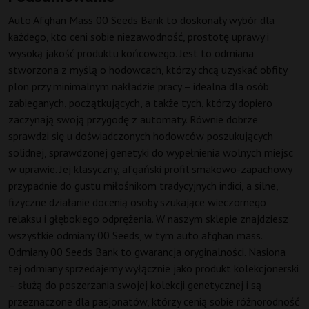
Auto Afghan Mass 00 Seeds Bank to doskonały wybór dla
każdego, kto ceni sobie niezawodność, prostotę uprawy i
wysoką jakość produktu końcowego. Jest to odmiana
stworzona z myślą o hodowcach, którzy chcą uzyskać obfity
plon przy minimalnym nakładzie pracy – idealna dla osób
zabieganych, początkujących, a także tych, którzy dopiero
zaczynają swoją przygodę z automaty. Równie dobrze
sprawdzi się u doświadczonych hodowców poszukujących
solidnej, sprawdzonej genetyki do wypełnienia wolnych miejsc
w uprawie. Jej klasyczny, afgański profil smakowo-zapachowy
przypadnie do gustu miłośnikom tradycyjnych indici, a silne,
fizyczne działanie docenią osoby szukające wieczornego
relaksu i głębokiego odprężenia. W naszym sklepie znajdziesz
wszystkie odmiany 00 Seeds, w tym auto afghan mass.
Odmiany 00 Seeds Bank to gwarancja oryginalności. Nasiona
tej odmiany sprzedajemy wyłącznie jako produkt kolekcjonerski
– służą do poszerzania swojej kolekcji genetycznej i są
przeznaczone dla pasjonatów, którzy cenią sobie różnorodność