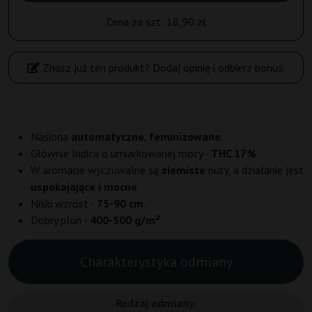
Cena za szt:
18,90 zł
Znasz już ten produkt? Dodaj opinię i odbierz bonus.
Nasiona
automatyczne, feminizowane
.
Głównie Indica o umiarkowanej mocy -
THC 17%
.
W aromacie wyczuwalne są
ziemiste
nuty, a działanie jest
uspokajające i mocne
.
Niski wzrost -
75-90 cm
.
Dobry plon -
400-500 g/m²
.
Charakterystyka odmiany
Rodzaj odmiany: