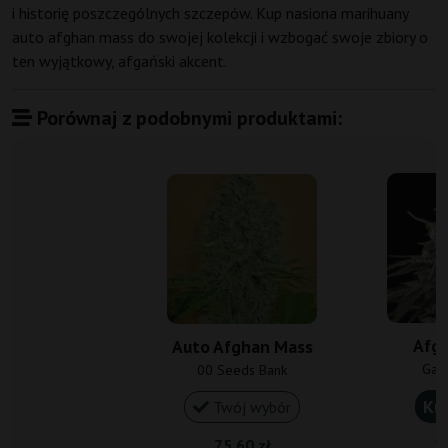
i historię poszczególnych szczepów. Kup nasiona marihuany
auto afghan mass do swojej kolekcji i wzbogać swoje zbiory o
ten wyjątkowy, afgański akcent.
Porównaj z podobnymi produktami:
Afg
Auto Afghan Mass
Gan
00 Seeds Bank
Ku
Twój wybór
75,60 zł
20