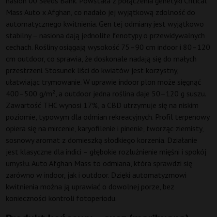
nasion 00 Seeds Bank. Powstała z połączenia genetyki Critical
Mass Auto x Afghan, co nadało jej wyjątkową zdolność do
automatycznego kwitnienia. Gen tej odmiany jest wyjątkowo
stabilny – nasiona dają jednolite fenotypy o przewidywalnych
cechach. Rośliny osiągają wysokość 75–90 cm indoor i 80–120
cm outdoor, co sprawia, że doskonale nadają się do małych
przestrzeni. Stosunek liści do kwiatów jest korzystny,
ułatwiając trymowanie. W uprawie indoor plon może sięgnąć
400–500 g/m², a outdoor jedna roślina daje 50–120 g suszu.
Zawartość THC wynosi 17%, a CBD utrzymuje się na niskim
poziomie, typowym dla odmian rekreacyjnych. Profil terpenowy
opiera się na mircenie, karyofilenie i pinenie, tworząc ziemisty,
sosnowy aromat z domieszką słodkiego korzenia. Działanie
jest klasyczne dla indici – głębokie rozluźnienie mięśni i spokój
umysłu. Auto Afghan Mass to odmiana, która sprawdzi się
zarówno w indoor, jak i outdoor. Dzięki automatyzmowi
kwitnienia można ją uprawiać o dowolnej porze, bez
konieczności kontroli fotoperiodu.