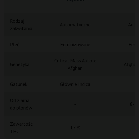
Rodzaj
Automatyczne
Auto
zakwitania
Płeć
Feminizowane
Femi
Critical Mass Auto x
Genetyka
Afghan 
Afghan
Gatunek
Głównie Indica
Od ziarna
-
8-10
do plonów
Zawartość
17 %
THC