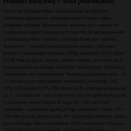
Produkt końcowy – susz (marihuana)
Susz z Auto Afghan Mass charakteryzuje się głębokim,
ziemistym zapachem z wyraźnymi nutami sosny i lekko
słodkiego korzenia. Intensywność aromatu jest wysoka. Po
rozkruszeniu pąków uwalnia się przyjemna, przyprawowa woń
z domieszką mchu i ciemnej czekolady. Smak jest zgodny z
aromatem – ziołowa, lekko pieprzowa słodycz. Głównym
profilem terpenowym są mircen (40%), karyofilen (30%) i pinen
(15%). Pąki są gęste, zwarte, średnio-twarde, ale łatwo się je
kruszy palcami, uwalniając dużą ilość lepkiej żywicy. Podatność
na kruszenie jest umiarkowana. Trwałość przechowywania – 6–
12 miesięcy przy odpowiednich warunkach. Zawartość THC
17%, CBD poniżej 0,5%, CBG około 0,8%. Działanie pojawia się
po 5–10 minutach – początkowo (0–60 min) głęboko fizyczne
rozluźnienie mięśni i ciepło. W ciągu 60–120 min efekt
mentalny – wyciszenie, spokój, błogie odprężenie. Okres 120–
240 min to stan senny i relaks. Po 4 godzinach działanie zanika,
pozostawiając lekkie rozluźnienie. Profil mentalny vs fizyczny –
30:70. Poziom sedacji wysoki, pobudzenia niski. Wpływ na