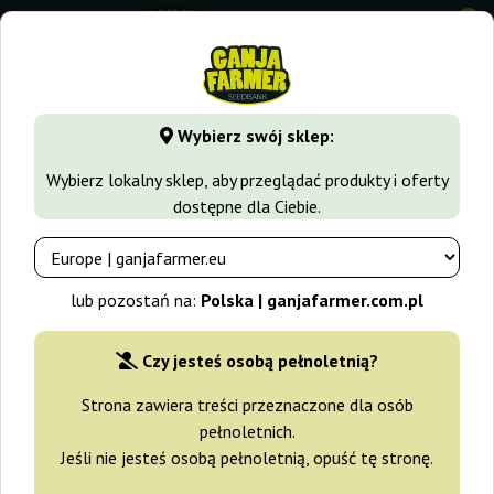
0
GanjaFarmer.com.pl
Odmiany Marihuany
Afghan
Auto 
Wybierz swój sklep:
Auto Afghan Mass 00 Seeds Bank
Wybierz lokalny sklep, aby przeglądać produkty i oferty
dostępne dla Ciebie.
-10%
+gratisy
lub pozostań na:
Polska | ganjafarmer.com.pl
Czy jesteś osobą pełnoletnią?
Strona zawiera treści przeznaczone dla osób
pełnoletnich.
Jeśli nie jesteś osobą pełnoletnią, opuść tę stronę.