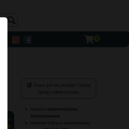
0
Znasz już ten produkt? Dodaj
opinię i odbierz bonus.
Nasiona
automatyczne,
feminizowane
.
,50 zł
Głównie Indica o umiarkowanej
ANIEJ