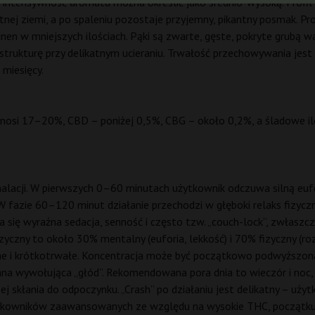
– intensywność aromatu można określić jako średnio-wysoką. Profi
tnej ziemi, a po spaleniu pozostaje przyjemny, pikantny posmak. Pr
pinen w mniejszych ilościach. Pąki są zwarte, gęste, pokryte grubą
 strukturę przy delikatnym ucieraniu. Trwałość przechowywania jes
miesięcy.
i 17–20%, CBD – poniżej 0,5%, CBG – około 0,2%, a śladowe ilo
halacji. W pierwszych 0–60 minutach użytkownik odczuwa silną eufo
 W fazie 60–120 minut działanie przechodzi w głęboki relaks fizyczn
a się wyraźna sedacja, senność i często tzw. „couch-lock”, zwłaszc
zyczny to około 30% mentalny (euforia, lekkość) i 70% fizyczny (rozl
dne i krótkotrwałe. Koncentracja może być początkowo podwyższona
na wywołująca „głód”. Rekomendowana pora dnia to wieczór i noc, i
czej skłania do odpoczynku. „Crash” po działaniu jest delikatny – u
żytkowników zaawansowanych ze względu na wysokie THC, początku