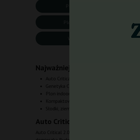
Plon Indoor:
500 
Plon Outdoor:
100-
Wysokość:
60-1
Najważniejsze cechy odmiany Aut
Auto Critical 2.0 (X‑treme) – nasiona auto
Genetyka Critical – potężne 17–20% THC
Plon indoor do 500 g/m² w zaledwie 70–77 
Kompaktowa: 60–130 cm, idealna do małyc
Słodki, ziemisty smak z cytrusową i owocową 
Auto Critical 2.0 (X-treme) Bulk
Auto Critical 2.0 (X‑treme) Bulk cannabis seeds 
domieszką Ruderalis dla uzyskania autofloweringu.