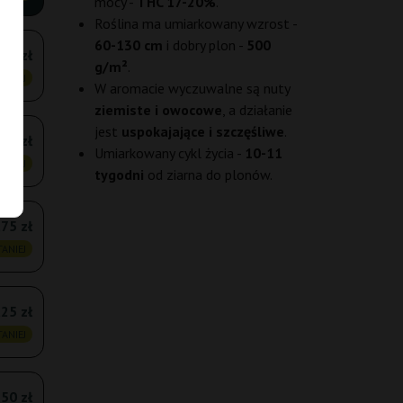
mocy -
THC 17-20%
.
Roślina ma umiarkowany wzrost -
60-130 cm
i dobry plon -
500
,00 zł
g/m²
.
ANIEJ
W aromacie wyczuwalne są nuty
ziemiste i owocowe
, a działanie
jest
uspokajające i szczęśliwe
.
,75 zł
Umiarkowany cykl życia -
10-11
ANIEJ
tygodni
od ziarna do plonów.
75 zł
ANIEJ
25 zł
ANIEJ
,50 zł