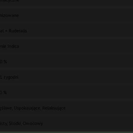
nizowane
cal × Ruderalis
nie Indica
0 %
1 tygodni
0 %
ęśliwe, Uspokajające, Relaksujące
isty, Słodki, Owocowy