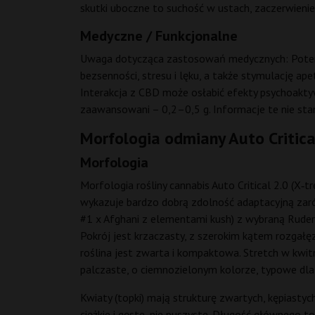
skutki uboczne to suchość w ustach, zaczerwienie
Medyczne / Funkcjonalne
Uwaga dotycząca zastosowań medycznych: Potenc
bezsenności, stresu i lęku, a także stymulację ape
Interakcja z CBD może osłabić efekty psychoakty
zaawansowani – 0,2–0,5 g. Informacje te nie sta
Morfologia odmiany Auto Critica
Morfologia
Morfologia rośliny cannabis Auto Critical 2.0 (X‑t
wykazuje bardzo dobrą zdolność adaptacyjną zarów
#1 x Afghani z elementami kush) z wybraną Rudera
Pokrój jest krzaczasty, z szerokim kątem rozgałę
roślina jest zwarta i kompaktowa. Stretch w kwi
palczaste, o ciemnozielonym kolorze, typowe dla 
Kwiaty (topki) mają strukturę zwartych, kępiasty
ciężkie i gęste, nie puszyste. Długość głównego 