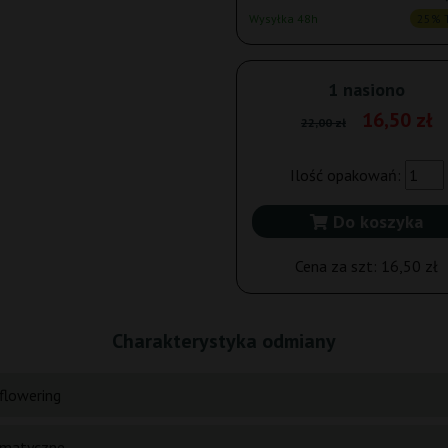
Wysyłka 48h
25% T
1 nasiono
16,50 zł
22,00 zł
Ilość opakowań:
Do koszyka
Cena za szt:
16,50 zł
Charakterystyka odmiany
flowering
matyczne