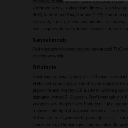
owoców, cookie, cheese i lekką ostrością skunka 
kremowo-słodki, z akcentami limonki, kush i wilgo
40%), kariofilen (25%), limonen (15%), humulen i 
Łatwo się kruszą, ale nie nadmiernie – zachowują
miejscu pozwalają zachować świeżość przez kilka 
Kannabinoidy
Pod względem kannabinoidów zawartość THC wynos
przechowywaniu.
Działanie
Działanie pojawia się już po 5–10 minutach od in
efekt jest pobudzający, ale utrzymuje się krótko.
głęboki relaks. Między 120 a 240 minutami pojawi
działania wynosi 3–5 godzin. Profil mentalny vs fi
zwłaszcza w drugiej fazie. Pobudzenie jest łago
rozproszenie. Apetyt wyraźnie wzrasta – to odmia
Potencjał do aktywności fizycznej jest niski – ra
spadku energii. Odmiana jest odpowiednia dla u