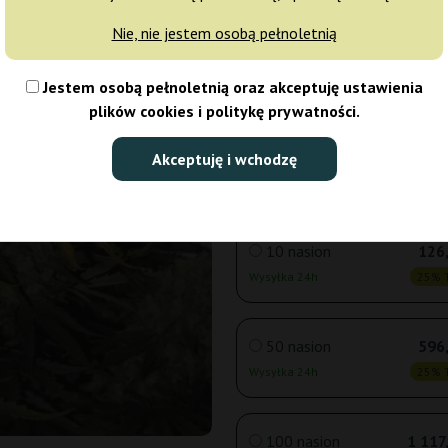
Nie, nie jestem osobą pełnoletnią
3 nasiona
45
Jestem osobą pełnoletnią oraz akceptuję ustawienia
Wysyłka 24h
25% T
plików cookies i politykę prywatności.
5 nasion
66
Akceptuję i wchodzę
Wysyłka 24h
25% T
10 nasion
126,
Wysyłka 24h
25% T
50 nasion
596,
Wysyłka 24h
25% T
100 nasion
1 117