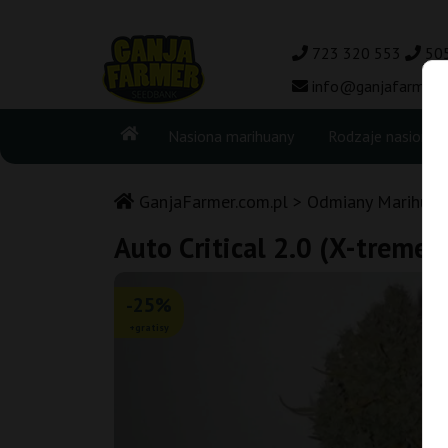
723 320 553
50
info@ganjafarmer.c
Nasiona marihuany
Rodzaje nasion
GanjaFarmer.com.pl
Odmiany Marihuan
Auto Critical 2.0 (X-treme)
-25%
+gratisy