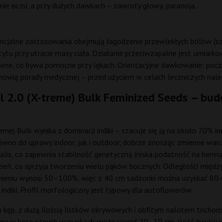
nie oczu, a przy dużych dawkach – zawroty głowy, paranoja.
jalne zastosowania obejmują łagodzenie przewlekłych bólów (sz
tytu przy utracie masy ciała. Działanie przeciwzapalne jest umiarko
wne, co bywa pomocne przy lękach. Orientacyjne dawkowanie: począ
nowią porady medycznej – przed użyciem w celach leczniczych nale
l 2.0 (X-treme) Bulk Feminized Seeds – budo
reme) Bulk wynika z dominacji indiki – szacuje się ją na około 70% i
no do uprawy indoor, jak i outdoor, dobrze znosząc zmienne warunk
lis, co zapewnia stabilność genetyczną (niska podatność na hermaf
zień, co sprzyja tworzeniu wielu pąków bocznych. Odległości międz
tnieniu wynosi 50–100%, więc z 40 cm sadzonki można uzyskać 80–1
indiki. Profil morfologiczny jest typowy dla autoflowerów.
ch kęp, z dużą ilością listków okrywowych i obfitym nalotem trich
topa w korzystnych warunkach może sięgać 20–30 cm. Ilość żywicy je