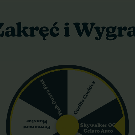
g/m²
300 g/roślina
30 cm
o Critical 2.0 (X-treme) Bulk Feminized Se
matycznie kwitnące feminizowane, maksymalna wygoda i szybkość
Pink Guava Fast
Gorilla Cookies
dni od siewu
h upraw
nutą oraz relaksujące, euforyczne działanie
 Feminized Seeds – genetyka, charakterystyk
Monster
Skywalker OG
Permanent
to nasiona automatycznie kwitnące, feminizowane, które łączą w so
Gelato Auto
 Odmiana nasion cannabis powstała z krzyżówki Skunk #1 i Afghani 