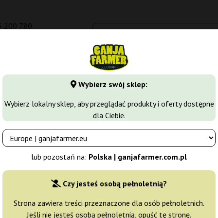
5 200 780
om.pl
Seedbanki
Odmiany marihuany
Growkity
Więcej
Wybierz swój sklep:
y
Skunk
Skunk NL5
Wybierz lokalny sklep, aby przeglądać produkty i oferty dostępne
dla Ciebie.
Seeds
Producent nasion:
Bulk Feminized Seeds
lub pozostań na:
Polska | ganjafarmer.com.pl
Oryginalne opakowanie:
Czy jesteś osobą pełnoletnią?
1 nasiono
16
Strona zawiera treści przeznaczone dla osób pełnoletnich.
Jeśli nie jesteś osobą pełnoletnią, opuść tę stronę.
Wysyłka 24h
25% T