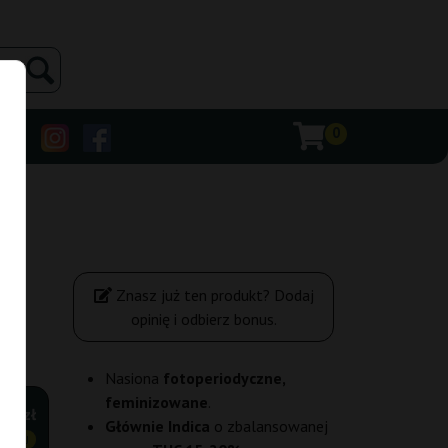
0
Znasz już ten produkt? Dodaj
opinię i odbierz bonus.
Nasiona
fotoperiodyczne,
feminizowane
.
,50 zł
Głównie Indica
o zbalansowanej
ANIEJ