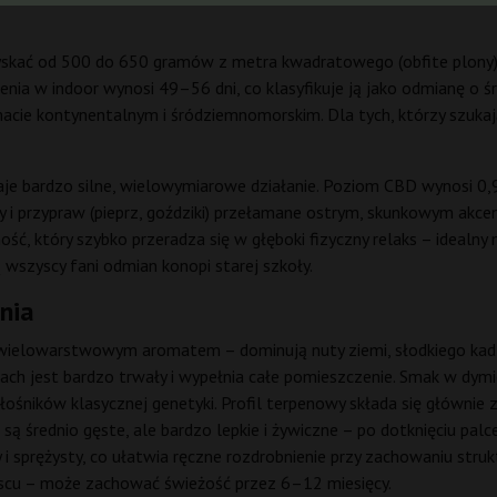
yskać od 500 do 650 gramów z metra kwadratowego (obfite plony
enia w indoor wynosi 49–56 dni, co klasyfikuje ją jako odmianę o ś
macie kontynentalnym i śródziemnomorskim. Dla tych, którzy szukają
je bardzo silne, wielowymiarowe działanie. Poziom CBD wynosi 0,
sny i przypraw (pieprz, goździki) przełamane ostrym, skunkowym akc
 który szybko przeradza się w głęboki fizyczny relaks – idealny n
wszyscy fani odmian konopi starej szkoły.
nia
wielowarstwowym aromatem – dominują nuty ziemi, słodkiego kadzi
apach jest bardzo trwały i wypełnia całe pomieszczenie. Smak w dymi
ników klasycznej genetyki. Profil terpenowy składa się głównie z mi
 są średnio gęste, ale bardzo lepkie i żywiczne – po dotknięciu pal
y i sprężysty, co ułatwia ręczne rozdrobnienie przy zachowaniu stru
scu – może zachować świeżość przez 6–12 miesięcy.