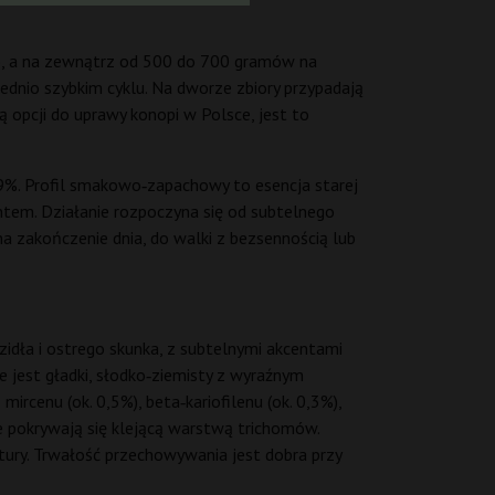
), a na zewnątrz od 500 do 700 gramów na
rednio szybkim cyklu. Na dworze zbiory przypadają
 opcji do uprawy konopi w Polsce, jest to
9%. Profil smakowo‑zapachowy to esencja starej
entem. Działanie rozpoczyna się od subtelnego
a zakończenie dnia, do walki z bezsennością lub
dła i ostrego skunka, z subtelnymi akcentami
e jest gładki, słodko‑ziemisty z wyraźnym
rcenu (ok. 0,5%), beta‑kariofilenu (ok. 0,3%),
ce pokrywają się klejącą warstwą trichomów.
ktury. Trwałość przechowywania jest dobra przy