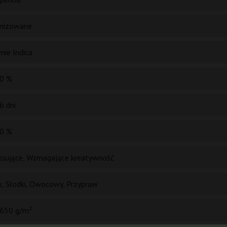
nizowane
nie Indica
0 %
6 dni
0 %
ksujące, Wzmagające kreatywność
k, Słodki, Owocowy, Przypraw
650 g/m²