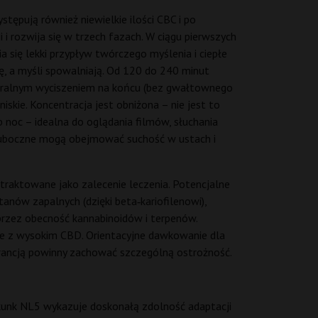
ępują również niewielkie ilości CBC i po
 rozwija się w trzech fazach. W ciągu pierwszych
się lekki przypływ twórczego myślenia i ciepłe
się, a myśli spowalniają. Od 120 do 240 minut
aturalnym wyciszeniem na końcu (bez gwałtownego
iskie. Koncentracja jest obniżona – nie jest to
 noc – idealna do oglądania filmów, słuchania
ki uboczne mogą obejmować suchość w ustach i
traktowane jako zalecenie leczenia. Potencjalne
nów zapalnych (dzięki beta‑kariofilenowi),
 przez obecność kannabinoidów i terpenów.
ie z wysokim CBD. Orientacyjne dawkowanie dla
erancją powinny zachować szczególną ostrożność.
Skunk NL5 wykazuje doskonałą zdolność adaptacji