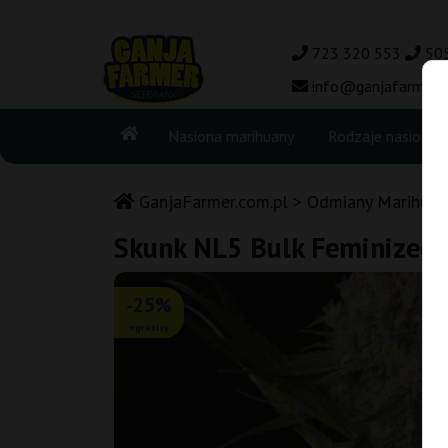
723 320 553
50
info@ganjafarmer.c
Nasiona marihuany
Rodzaje nasion
GanjaFarmer.com.pl
Odmiany Marihuan
Skunk NL5 Bulk Feminized 
-25%
+gratisy