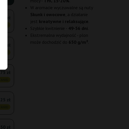
mocy -
THC 15-20%
.
W aromacie wyczuwalne są nuty
Skunk i owocowe
, a działanie
,00 zł
jest
kreatywne i relaksujące
.
ANIEJ
Szybkie kwitnienie -
49-56 dni
.
Ekstremalna wydajność - plon
może dochodzić do
650 g/m²
.
,75 zł
ANIEJ
75 zł
ANIEJ
25 zł
ANIEJ
,50 zł