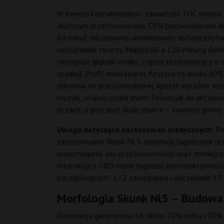
W kwestii kannabinoidów: zawartość THC wynosi 1
dłuższym przechowywaniu CBN (spowodowane degrad
60 minut odczuwamy umiarkowany, euforyczny haj 
rozluźnienie twarzy. Między 60 a 120 minutą dominu
następuje głęboki relaks, często przechodzący w
spadku). Profil mentalny vs fizyczny to około 30% 
odmiana do pracy umysłowej. Apetyt wyraźnie wzra
muzyki, relaksu przed snem. Potencjał do aktywno
oczach, a przy zbyt dużej dawce – zawroty głowy 
Uwaga dotycząca zastosowań medycznych:
Pon
zastosowania Skunk NL5 obejmują łagodzenie prze
wspomaganie snu przy bezsenności oraz zmniejszen
Interakcja z CBD może łagodzić psychoaktywność 
początkujących: 1–2 zaciągnięcia i odczekanie 1
Morfologia Skunk Nl5 – Budowa 
Dominacja genetyczna to około 70% indica i 30% 