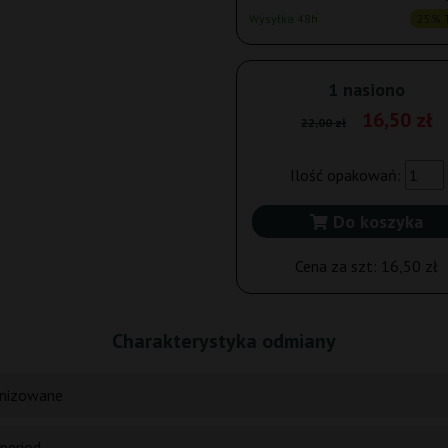
Wysyłka 48h
25% T
1 nasiono
16,50 zł
22,00 zł
Ilość opakowań:
Do koszyka
Cena za szt:
16,50 zł
Charakterystyka odmiany
nizowane
period