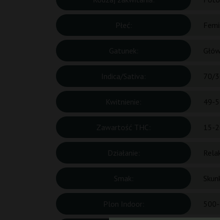
Płeć:
Femi
Gatunek:
Głów
Indica/Sativa:
70/3
Kwitnienie:
49-5
Zawartość THC:
15-2
Działanie:
Rela
Smak:
Skun
Plon Indoor:
500-