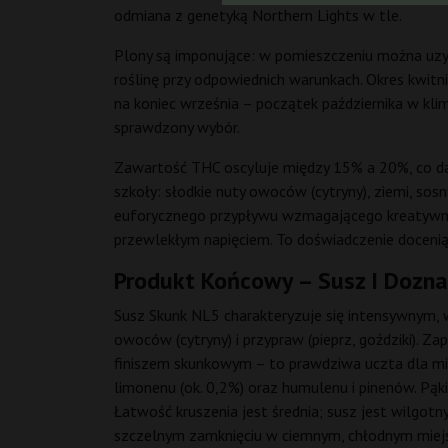
odmiana z genetyką Northern Lights w tle.
Plony są imponujące: w pomieszczeniu można uz
roślinę przy odpowiednich warunkach. Okres kwitni
na koniec września – początek października w kli
sprawdzony wybór.
Zawartość THC oscyluje między 15% a 20%, co da
szkoły: słodkie nuty owoców (cytryny), ziemi, so
euforycznego przypływu wzmagającego kreatywność,
przewlekłym napięciem. To doświadczenie docenią 
Produkt Końcowy – Susz I Dozna
Susz Skunk NL5 charakteryzuje się intensywnym, 
owoców (cytryny) i przypraw (pieprz, goździki). Z
finiszem skunkowym – to prawdziwa uczta dla miłoś
limonenu (ok. 0,2%) oraz humulenu i pinenów. Pąki
Łatwość kruszenia jest średnia; susz jest wilgotn
szczelnym zamknięciu w ciemnym, chłodnym miej