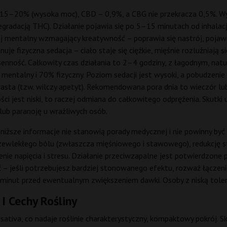
5–20% (wysoka moc), CBD – 0,9%, a CBG nie przekracza 0,5%. Wyst
acją THC). Działanie pojawia się po 5–15 minutach od inhalacji i
mentalny wzmagający kreatywność – poprawia się nastrój, pojawia 
je fizyczna sedacja – ciało staje się ciężkie, mięśnie rozluźniają 
 senność. Całkowity czas działania to 2–4 godziny, z łagodnym, n
mentalny i 70% fizyczny. Poziom sedacji jest wysoki, a pobudzenie n
sta (tzw. wilczy apetyt). Rekomendowana pora dnia to wieczór lub
ści jest niski, to raczej odmiana do całkowitego odprężenia. Skut
lub paranoję u wrażliwych osób.
iższe informacje nie stanowią porady medycznej i nie powinny być 
wlekłego bólu (zwłaszcza mięśniowego i stawowego), redukcję sta
ie napięcia i stresu. Działanie przeciwzapalne jest potwierdzone
– jeśli potrzebujesz bardziej stonowanego efektu, rozważ łączen
5 minut przed ewentualnym zwiększeniem dawki. Osoby z niską tol
I Cechy Rośliny
sativa, co nadaje roślinie charakterystyczny, kompaktowy pokrój. 