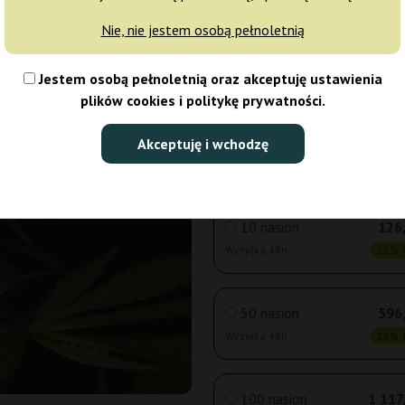
Nie, nie jestem osobą pełnoletnią
3 nasiona
45
Jestem osobą pełnoletnią oraz akceptuję ustawienia
Wysyłka 24h
25% T
plików cookies i politykę prywatności.
5 nasion
66
Akceptuję i wchodzę
Wysyłka 24h
25% T
10 nasion
126,
Wysyłka 48h
25% T
50 nasion
596,
Wysyłka 48h
25% T
100 nasion
1 117