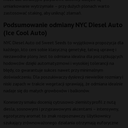
umiarkowanie wytrzymałe – przy dużych plonach warto
zastosować staking, aby uniknąć złamań.
Podsumowanie odmiany NYC Diesel Auto
(Ice Cool Auto)
NYC Diesel Auto od Sweet Seeds to wyjątkowa propozycja dla
każdego, kto ceni sobie klasyczną genetykę, łatwą uprawę i
niezawodne plony. Jest to odmiana idealna dla początkujących
hodowców dzięki automatyzmowi i wysokiej tolerancji na
błędy, co gwarantuje sukces nawet przy minimalnym
doświadczeniu. Dla poszukiwaczy dyskrecji niewielkie rozmiary i
niski zapach w trakcie wegetacji sprawiają, że odmiana idealnie
nadaje się do małych growboxów i balkonów.
Koneserzy smaku docenią cytrusowo-ziemisty profil z nutą
diesla, sosnowymi i przyprawowymi akcentami – intensywny,
egzotyczny aromat to znak rozpoznawczy. Użytkownicy
szukający zrównoważonego działania otrzymają euforyczne