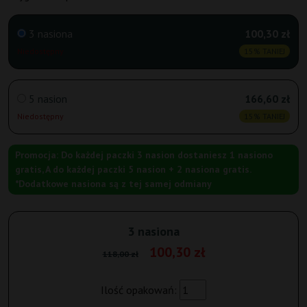
3 nasiona
100,30 zł
Niedostępny
15% TANIEJ
5 nasion
166,60 zł
Niedostępny
15% TANIEJ
Promocja: Do każdej paczki 3 nasion dostaniesz 1 nasiono
gratis, A do każdej paczki 5 nasion + 2 nasiona gratis.
*Dodatkowe nasiona są z tej samej odmiany
3 nasiona
100,30 zł
118,00 zł
Ilość opakowań: