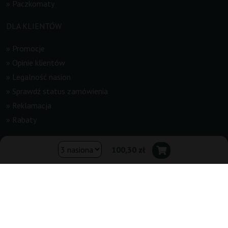
»
Paczkomaty
DLA KLIENTÓW
»
Promocje
»
Opinie klientów
»
Legalność nasion
»
Sprawdź status zamówienia
»
Reklamacja
»
Rabaty
INFORMACJE
100,30 zł
»
Newsletter
»
Regulamin
»
Kontakt
»
Mapa strony