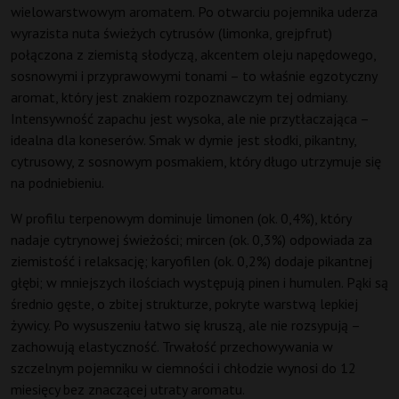
wielowarstwowym aromatem. Po otwarciu pojemnika uderza
wyrazista nuta świeżych cytrusów (limonka, grejpfrut)
połączona z ziemistą słodyczą, akcentem oleju napędowego,
sosnowymi i przyprawowymi tonami – to właśnie egzotyczny
aromat, który jest znakiem rozpoznawczym tej odmiany.
Intensywność zapachu jest wysoka, ale nie przytłaczająca –
idealna dla koneserów. Smak w dymie jest słodki, pikantny,
cytrusowy, z sosnowym posmakiem, który długo utrzymuje się
na podniebieniu.
W profilu terpenowym dominuje limonen (ok. 0,4%), który
nadaje cytrynowej świeżości; mircen (ok. 0,3%) odpowiada za
ziemistość i relaksację; karyofilen (ok. 0,2%) dodaje pikantnej
głębi; w mniejszych ilościach występują pinen i humulen. Pąki są
średnio gęste, o zbitej strukturze, pokryte warstwą lepkiej
żywicy. Po wysuszeniu łatwo się kruszą, ale nie rozsypują –
zachowują elastyczność. Trwałość przechowywania w
szczelnym pojemniku w ciemności i chłodzie wynosi do 12
miesięcy bez znaczącej utraty aromatu.