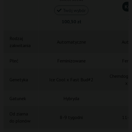
Ku
Twój wybór
20
100,30 zł
Rodzaj
Automatyczne
Auto
zakwitania
Płeć
Feminizowane
Femi
Chemdog 91
Genetyka
Ice Cool x Fast Bud#2
x R
Gatunek
Hybryda
H
Od ziarna
8-9 tygodni
11-1
do plonów