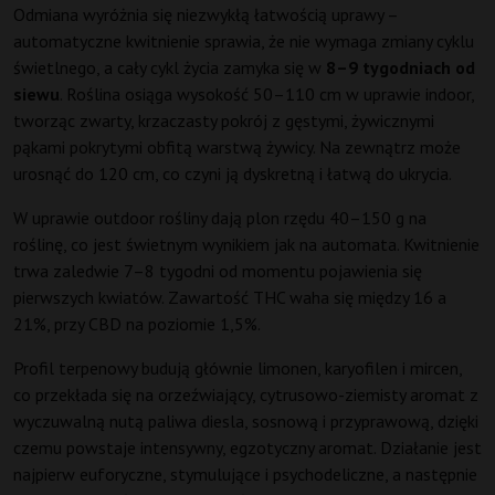
Odmiana wyróżnia się niezwykłą łatwością uprawy –
automatyczne kwitnienie sprawia, że nie wymaga zmiany cyklu
świetlnego, a cały cykl życia zamyka się w
8–9 tygodniach od
siewu
. Roślina osiąga wysokość 50–110 cm w uprawie indoor,
tworząc zwarty, krzaczasty pokrój z gęstymi, żywicznymi
pąkami pokrytymi obfitą warstwą żywicy. Na zewnątrz może
urosnąć do 120 cm, co czyni ją dyskretną i łatwą do ukrycia.
W uprawie outdoor rośliny dają plon rzędu 40–150 g na
roślinę, co jest świetnym wynikiem jak na automata. Kwitnienie
trwa zaledwie 7–8 tygodni od momentu pojawienia się
pierwszych kwiatów. Zawartość THC waha się między 16 a
21%, przy CBD na poziomie 1,5%.
Profil terpenowy budują głównie limonen, karyofilen i mircen,
co przekłada się na orzeźwiający, cytrusowo-ziemisty aromat z
wyczuwalną nutą paliwa diesla, sosnową i przyprawową, dzięki
czemu powstaje intensywny, egzotyczny aromat. Działanie jest
najpierw euforyczne, stymulujące i psychodeliczne, a następnie