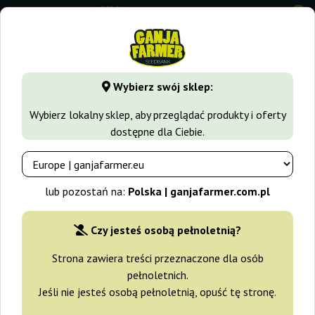
0
GanjaFarmer.com.pl
Odmiany Marihuany
Diesel
NYC Die
Wybierz swój sklep:
NYC Diesel Auto (Ice Cool Auto)
Wybierz lokalny sklep, aby przeglądać produkty i oferty
Sweet Seeds
dostępne dla Ciebie.
-15%
+gratisy
lub pozostań na:
Polska | ganjafarmer.com.pl
Czy jesteś osobą pełnoletnią?
Strona zawiera treści przeznaczone dla osób
pełnoletnich.
Jeśli nie jesteś osobą pełnoletnią, opuść tę stronę.