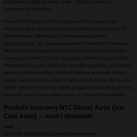
przechodzi w głęboki relaks ciała – efekty są mocne i
umysłowe na początku.
Proces feminizacji został przeprowadzony z najwyższą
starannością, co gwarantuje niemal 100% roślin żeńskich. Ta
feminizowana odmiana jest dedykowana zarówno
początkującym, jak i zaawansowanym hodowcom marihuany.
Warto zwrócić uwagę na krótkie odległości międzywęzłowe –
wynoszą zaledwie 3–6 cm, co nadaje roślinie zwarty kształt.
Produkcja żywicy jest na bardzo wysokim poziomie, co docenią
miłośnicy koncentratów. Podobne odmiany w ofercie to m.in.
Cream Caramel, która również zachwyca słodyczą. Wersja auto
Sweet Seeds wyróżnia się jednak wyjątkową łatwością uprawy,
ponieważ dobrze radzi sobie nawet w zmiennych warunkach.
Produkt końcowy NYC Diesel Auto (Ice
Cool Auto) – susz i działanie
Susz
Susz NYC Diesel Auto zachwyca intensywnym,