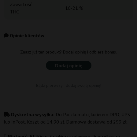
Zawartość
16-21 %
1
THC
Opinie klientów
Znasz już ten produkt? Dodaj opinię i odbierz bonus.
Dodaj opinię
Bądź pierwszy i dodaj swoją opinię!
Dyskretna wysyłka:
Do Paczkomatu, kurierem DPD, UPS
lub InPost. Koszt od 14,90 zł. Darmowa dostawa od 299 zł.
Płatność:
BLIKiem, Szybkim przelewem, Przy odbiorze,