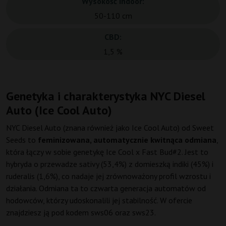
Wysokość Indoor:
50-110 cm
CBD:
1,5 %
Genetyka i charakterystyka NYC Diesel
Auto (Ice Cool Auto)
NYC Diesel Auto (znana również jako Ice Cool Auto) od Sweet
Seeds to
feminizowana, automatycznie kwitnąca odmiana
,
która łączy w sobie genetykę Ice Cool x Fast Bud#2. Jest to
hybryda o przewadze sativy (53,4%) z domieszką indiki (45%) i
ruderalis (1,6%), co nadaje jej zrównoważony profil wzrostu i
działania. Odmiana ta to czwarta generacja automatów od
hodowców, którzy udoskonalili jej stabilność. W ofercie
znajdziesz ją pod kodem sws06 oraz sws23.