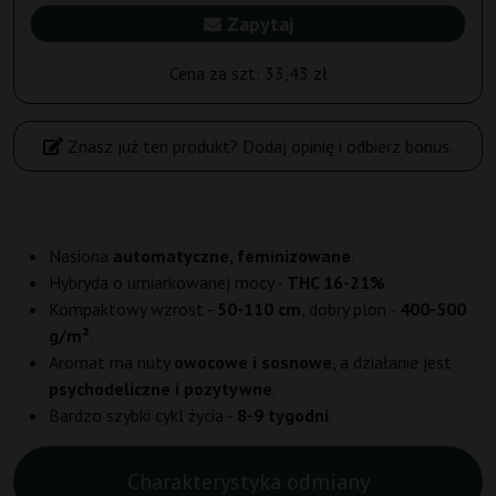
Zapytaj
Cena za szt:
33,43 zł
Znasz już ten produkt? Dodaj opinię i odbierz bonus.
Nasiona
automatyczne, feminizowane
.
Hybryda o umiarkowanej mocy -
THC 16-21%
.
Kompaktowy wzrost -
50-110 cm
, dobry plon -
400-500
g/m²
.
Aromat ma nuty
owocowe i sosnowe
, a działanie jest
psychodeliczne i pozytywne
.
Bardzo szybki cykl życia -
8-9 tygodni
.
Charakterystyka odmiany