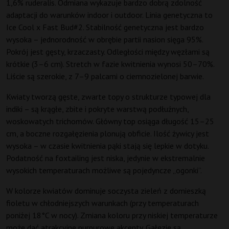
1,6% ruderalis. Odmiana wykazuje bardzo dobrą zdolność
adaptacji do warunków indoor i outdoor. Linia genetyczna to
Ice Cool x Fast Bud#2. Stabilność genetyczna jest bardzo
wysoka – jednorodność w obrębie partii nasion sięga 95%.
Pokrój jest gęsty, krzaczasty. Odległości między węzłami są
krótkie (3–6 cm). Stretch w fazie kwitnienia wynosi 50–70%.
Liście są szerokie, z 7–9 palcami o ciemnozielonej barwie.
Kwiaty tworzą gęste, zwarte topy o strukturze typowej dla
indiki – są krągłe, zbite i pokryte warstwą podłużnych,
woskowatych trichomów. Główny top osiąga długość 15–25
cm, a boczne rozgałęzienia plonują obficie. Ilość żywicy jest
wysoka – w czasie kwitnienia pąki stają się lepkie w dotyku.
Podatność na foxtailing jest niska, jedynie w ekstremalnie
wysokich temperaturach możliwe są pojedyncze „ogonki”.
W kolorze kwiatów dominuje soczysta zieleń z domieszką
fioletu w chłodniejszych warunkach (przy temperaturach
poniżej 18°C w nocy). Zmiana koloru przy niskiej temperaturze
może dać atrakcyjne purpurowe akcenty. Gałęzie są