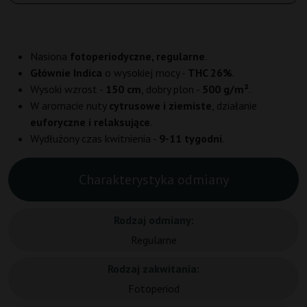
Nasiona
fotoperiodyczne, regularne
.
Głównie Indica
o wysokiej mocy -
THC 26%
.
Wysoki wzrost -
150 cm
, dobry plon -
500 g/m²
.
W aromacie nuty
cytrusowe i ziemiste
, działanie
euforyczne i relaksujące
.
Wydłużony czas kwitnienia -
9-11 tygodni
.
Charakterystyka odmiany
Rodzaj odmiany:
Regularne
Rodzaj zakwitania:
Fotoperiod