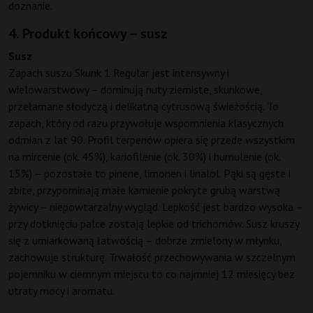
doznanie.
4. Produkt końcowy – susz
Susz
Zapach suszu Skunk 1 Regular jest intensywny i
wielowarstwowy – dominują nuty ziemiste, skunkowe,
przełamane słodyczą i delikatną cytrusową świeżością. To
zapach, który od razu przywołuje wspomnienia klasycznych
odmian z lat 90. Profil terpenów opiera się przede wszystkim
na mircenie (ok. 45%), kariofilenie (ok. 30%) i humulenie (ok.
15%) – pozostałe to pinene, limonen i linalol. Pąki są gęste i
zbite, przypominają małe kamienie pokryte grubą warstwą
żywicy – niepowtarzalny wygląd. Lepkość jest bardzo wysoka –
przy dotknięciu palce zostają lepkie od trichomów. Susz kruszy
się z umiarkowaną łatwością – dobrze zmielony w młynku,
zachowuje strukturę. Trwałość przechowywania w szczelnym
pojemniku w ciemnym miejscu to co najmniej 12 miesięcy bez
utraty mocy i aromatu.