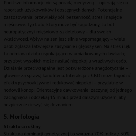
Poniższe informacje nie są poradą medyczną – opierają się na
raportach użytkowników i dostępnych danych. Potencjalne
zastosowania: przewlekły ból, bezsenność, stres i napięcie
mięśniowe. Typ bólu, który może być łagodzony, to ból
neuropatyczny i mięśniowo-szkieletowy – dla swoich
właściwości. Wpływ na sen jest silnie wspomagający – wiele
osób zgłasza łatwiejsze zasypianie i głębszy sen. Na stres i lęk
ta odmiana działa uspokajająco w umiarkowanych dawkach;
przy zbyt wysokich może nasilać niepokój u wrażliwych osób.
Działanie przeciwzapalne jest potwierdzone anegdotycznie –
głównie za sprawą kariofilenu. Interakcja z CBD może łagodzić
efekty psychoaktywne i redukować niepokój – przydatne w
hodowli konopi. Orientacyjne dawkowanie: zaczynaj od jednego
zaciągnięcia i odczekaj 15 minut przed dalszym użyciem, aby
bezpiecznie cieszyć się doznaniem.
5. Morfologia
Struktura rośliny
Struktura dominacji genetycznej to wyraźna 70% Indica / 30%