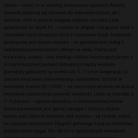
Sativa – widać to w zwartej, krzaczastej sylwetce. Rośliny
świetnie adaptują się zarówno do warunków indoor, jak i
outdoor, choć w gruncie osiągają większe rozmiary. Linia
genetyczna to Skunk #1 – rodzice to Afghan x Acapulco Gold x
Colombian Gold (Acapulco Gold x Colombian Gold). Stabilność
genetyczna jest bardzo wysoka – ta genetyka jest jedną z
najbardziej powtarzalnych odmian na rynku. Pokrój jest
krzaczasty, zwarty – bez treningu roślina tworzy gęsty krzew z
licznymi bocznymi pędami. Odległości między węzłami
(pomiędzy gałęziami) są średnie (ok. 5–7 cm w wegetacji), co
ułatwia tworzenie równomiernego baldachimu. Stretch w
kwitnieniu wynosi 50–100% – od fazy wegetatywnej do końca
kwitnienia roślina może podwoić wysokość. Liście są szerokie, z
7–9 palcami – typowe dla indica, o ciemnozielonej barwie.
Struktura kwiatów jest gęsta i okrągła – tworzą zwarte,
kuliste pąki. Gęstość kwiatów jest wysoka – są twarde, pełne,
bez pustych przestrzeni. Długość głównego topa na centralnej
łodydze może sięgać 30–40 cm w optymalnych warunkach.