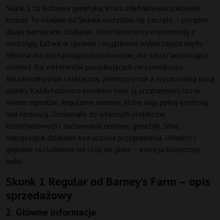
Skunk 1 to kultowa genetyka, która zdefiniowała pokolenie
konopi. To właśnie od Skunka wszystko się zaczęło – potężne,
długo pamiętane działanie, które koneserzy wspominają z
nostalgią. Łatwa w uprawie i wyjątkowo wybaczająca błędy.
Idealna dla początkujących hodowców, ale satysfakcjonująca
również dla weteranów poszukujących niezawodności.
Niezawodny plon i klasyczny, ziemisty smak z wyczuwalną nutą
skunky. Każdy hodowca powinien mieć ją przynajmniej raz w
swoim ogrodzie. Regularne nasiona, które dają pełną kontrolę
nad hodowlą. Doskonałe do własnych projektów
krzyżówkowych i zachowania cenionej genetyki. Silne,
odprężające działanie bez uczucia przygnębienia. Uśmiech i
głębokie rozluźnienie od stóp do głów – esencja klasycznej
indiki.
Skunk 1 Regular od Barney's Farm – opis
sprzedażowy
2. Główne informacje