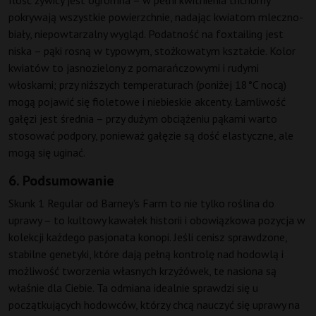
Ilość żywicy jest ogromna – w pełni kwitnienia trichomy
pokrywają wszystkie powierzchnie, nadając kwiatom mleczno-
biały, niepowtarzalny wygląd. Podatność na foxtailing jest
niska – pąki rosną w typowym, stożkowatym kształcie. Kolor
kwiatów to jasnozielony z pomarańczowymi i rudymi
włoskami; przy niższych temperaturach (poniżej 18°C nocą)
mogą pojawić się fioletowe i niebieskie akcenty. Łamliwość
gałęzi jest średnia – przy dużym obciążeniu pąkami warto
stosować podpory, ponieważ gałęzie są dość elastyczne, ale
mogą się uginać.
6. Podsumowanie
Skunk 1 Regular od Barney's Farm to nie tylko roślina do
uprawy – to kultowy kawałek historii i obowiązkowa pozycja w
kolekcji każdego pasjonata konopi. Jeśli cenisz sprawdzone,
stabilne genetyki, które dają pełną kontrolę nad hodowlą i
możliwość tworzenia własnych krzyżówek, te nasiona są
właśnie dla Ciebie. Ta odmiana idealnie sprawdzi się u
początkujących hodowców, którzy chcą nauczyć się uprawy na