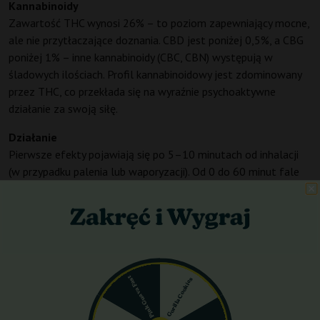
Kannabinoidy
Zawartość THC wynosi 26% – to poziom zapewniający mocne,
ale nie przytłaczające doznania. CBD jest poniżej 0,5%, a CBG
poniżej 1% – inne kannabinoidy (CBC, CBN) występują w
śladowych ilościach. Profil kannabinoidowy jest zdominowany
przez THC, co przekłada się na wyraźnie psychoaktywne
działanie za swoją siłę.
Działanie
Pierwsze efekty pojawiają się po 5–10 minutach od inhalacji
(w przypadku palenia lub waporyzacji). Od 0 do 60 minut fale
czystej euforii i przypływ kreatywności – to sativowa nuta,
która poprawia nastrój i wprowadza w stan ciekawości. W
przedziale 60–120 minut działanie przechodzi w głębokie
odprężenie fizyczne z utrzymującym się uśmiechem. Od 120 do
240 minut dominuje silna sedacja i relaks – rozluźnienie mięśni,
spadek napięcia. Po dłuższym czasie (4+ godziny) utrzymuje się
Pink Guava Fast
Gorilla Cookies
łagodne zmęczenie i spokój – idealnie zrównoważone
doznanie. Całkowity czas działania wynosi 2–4 godziny, w