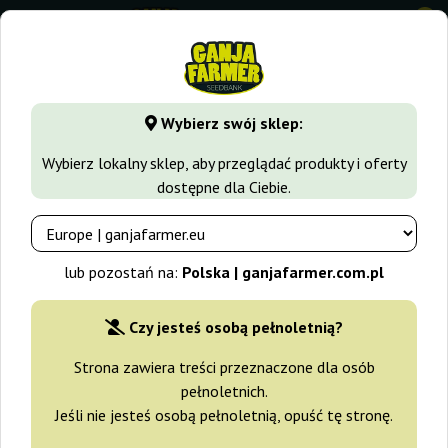
0
GanjaFarmer.com.pl
Seedbanki
Barney's Farm
Skunk 1 
Wybierz swój sklep:
Skunk 1 Regular Barney's Farm
Wybierz lokalny sklep, aby przeglądać produkty i oferty
dostępne dla Ciebie.
-20%
+gratisy
lub pozostań na:
Polska | ganjafarmer.com.pl
Czy jesteś osobą pełnoletnią?
Strona zawiera treści przeznaczone dla osób
pełnoletnich.
Jeśli nie jesteś osobą pełnoletnią, opuść tę stronę.