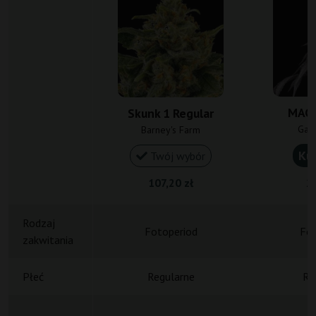
MAC 
Skunk 1 Regular
Gan
Barney's Farm
Ku
Twój wybór
107,20 zł
20
Rodzaj
Fotoperiod
Fot
zakwitania
Płeć
Regularne
Re