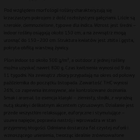
Pod względem morfologii rośliny charakteryzują się
krzaczastym pokrojem z dość rozłożystymi gałęziami. Liście są
szerokie, ciemnozielone, typowe dla indica. Wzrost jest średni –
indoor rośliny osiągają około 150 cm, a na zewnątrz mogą
urosnąć do 150–200 cm. Struktura kwiatów jest zbita i gęsta,
pokryta obfitą warstwą żywicy.
Plon indoor to około 500 g/m², a outdoor z jednej rośliny
można uzyskać nawet 800 g. Czas kwitnienia wynosi od 9 do
11 tygodni. Na zewnątrz zbiory przypadają na okres od połowy
października do początku listopada. Zawartość THC wynosi
26%, co zapewnia intensywne, ale kontrolowane doznania.
Smak i aromat to esencja klasyki – ziemisty, słodki, z wyraźną
nutą skunky i delikatnym akcentem cytrusowym. Działanie jest
przede wszystkim relaksujące, euforyczne i stymulujące –
usuwa napięcie, poprawia nastrój i wprowadza w stan
przyjemnej błogości. Odmiana dostarcza fal czystej euforii i
wznoszącego uniesienia, tworząc idealnie zrównoważone