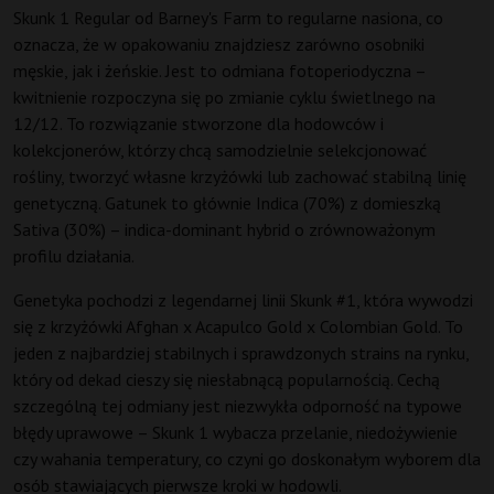
Skunk 1 Regular od Barney's Farm to regularne nasiona, co
oznacza, że w opakowaniu znajdziesz zarówno osobniki
męskie, jak i żeńskie. Jest to odmiana fotoperiodyczna –
kwitnienie rozpoczyna się po zmianie cyklu świetlnego na
12/12. To rozwiązanie stworzone dla hodowców i
kolekcjonerów, którzy chcą samodzielnie selekcjonować
rośliny, tworzyć własne krzyżówki lub zachować stabilną linię
genetyczną. Gatunek to głównie Indica (70%) z domieszką
Sativa (30%) – indica-dominant hybrid o zrównoważonym
profilu działania.
Genetyka pochodzi z legendarnej linii Skunk #1, która wywodzi
się z krzyżówki Afghan x Acapulco Gold x Colombian Gold. To
jeden z najbardziej stabilnych i sprawdzonych strains na rynku,
który od dekad cieszy się niesłabnącą popularnością. Cechą
szczególną tej odmiany jest niezwykła odporność na typowe
błędy uprawowe – Skunk 1 wybacza przelanie, niedożywienie
czy wahania temperatury, co czyni go doskonałym wyborem dla
osób stawiających pierwsze kroki w hodowli.