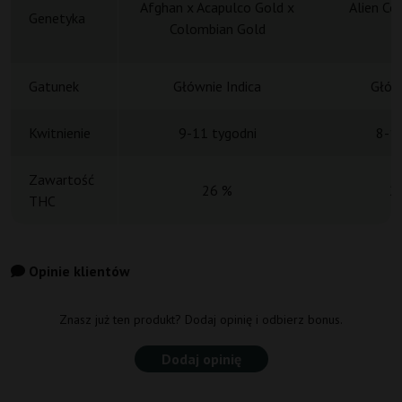
Afghan x Acapulco Gold x
Alien Co
Genetyka
Colombian Gold
H
Gatunek
Głównie Indica
Główn
Kwitnienie
9-11 tygodni
8-10
Zawartość
26 %
2
THC
Opinie klientów
Znasz już ten produkt? Dodaj opinię i odbierz bonus.
Dodaj opinię