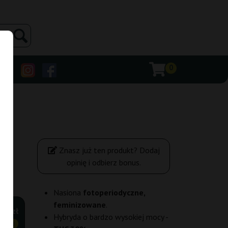
0
Znasz już ten produkt? Dodaj
opinię i odbierz bonus.
Nasiona
fotoperiodyczne,
feminizowane
.
00 zł
Hybryda o bardzo wysokiej mocy -
ANIEJ