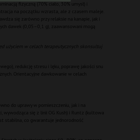
ominacją fizyczną (70% ciało, 30% umysł) i
racja na początku wzrasta, ale z czasem maleje.
dza się zarówno przy relaksie na kanapie, jak i
 małych dawek (0,05–0,1 g), zaawansowani mogą
zed użyciem w celach terapeutycznych skonsultuj
o), redukcję stresu i lęku, poprawę jakości snu
cznych. Orientacyjne dawkowanie w celach
wno do uprawy w pomieszczeniu, jak i na
 wywodząca się z linii OG Kush) i Runtz (kultowa
st stabilna, co gwarantuje jednorodność