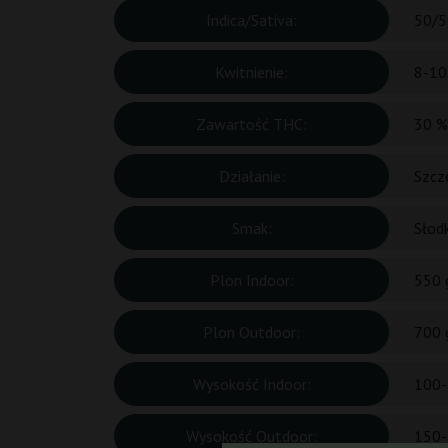
Indica/Sativa:
50/5
Kwitnienie:
8-10
Zawartość THC:
30 %
Działanie:
Szcz
Smak:
Słodk
Plon Indoor:
550 
Plon Outdoor:
700 
Wysokość Indoor:
100-
Wysokość Outdoor:
150-