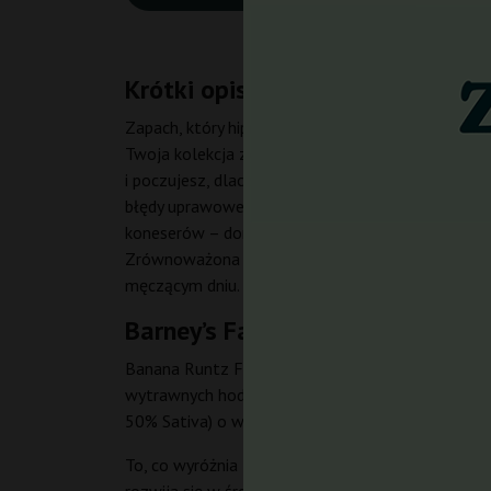
Krótki opis – Banana Runtz F1
Zapach, który hipnotyzuje od pierwszego wdechu
Twoja kolekcja zyska niepowtarzalny, rozpoznawal
i poczujesz, dlaczego Banana Runtz to jedna z naj
błędy uprawowe, choroby i pleśń – ta odmiana w
koneserów – dominujące limonen i karyofilen spra
Zrównoważona hybryda w najlepszym wydaniu – rel
męczącym dniu.
Barney’s Farm Banana Runtz F1 
Banana Runtz F1 od Barney’s Farm to wyhodowane
wytrawnych hodowców. Odmiana powstała ze skrz
50% Sativa) o wyjątkowym profilu działania. Ta o
To, co wyróżnia Banana Runtz F1 na tle innych odm