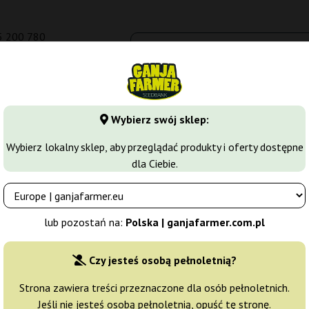
5 200 780
om.pl
Seedbanki
Odmiany marihuany
Growkity
Więcej
Wybierz swój sklep:
y's Farm
Banana Runtz F1
Wybierz lokalny sklep, aby przeglądać produkty i oferty dostępne
dla Ciebie.
Farm
Producent nasion:
Barney's Farm
lub pozostań na:
Polska | ganjafarmer.com.pl
Oryginalne opakowanie:
Czy jesteś osobą pełnoletnią?
3 nasiona
124,
Strona zawiera treści przeznaczone dla osób pełnoletnich.
Jeśli nie jesteś osobą pełnoletnią, opuść tę stronę.
Wysyłka dziś
20% T