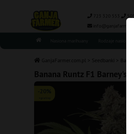
723 320 553
50
info@ganjafarmer.c
Nasiona marihuany
Rodzaje nasion
GanjaFarmer.com.pl
Seedbanki
Barne
Banana Runtz F1 Barney's 
-20%
+gratisy