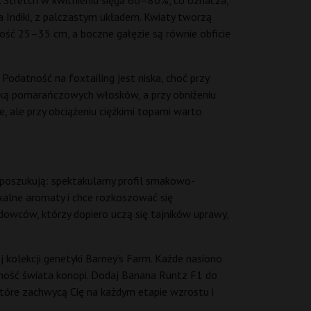
 Stretch w kwitnieniu sięga 60–80%, co oznacza,
a Indiki, z palczastym układem. Kwiaty tworzą
ość 25–35 cm, a boczne gałęzie są równie obficie
 Podatność na foxtailing jest niska, choć przy
zką pomarańczowych włosków, a przy obniżeniu
, ale przy obciążeniu ciężkimi topami warto
poszukują: spektakularny profil smakowo-
ikalne aromaty i chce rozkoszować się
owców, którzy dopiero uczą się tajników uprawy,
kolekcji genetyki Barney’s Farm. Każde nasiono
odność świata konopi. Dodaj Banana Runtz F1 do
 które zachwycą Cię na każdym etapie wzrostu i