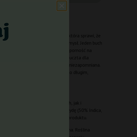
tropikalnych owoców – to woń, która sprawi, że
który odpręża ciało i rozjaśnia umysł. Jeden buch
 lubią komplikacji – fenomenalna odporność na
ność udanych zbiorów. Terpenowa uczta dla
szu; intensywność smaku pozostaje niezapomniana.
właśnie oferuje Banana Runtz F1 po długim,
chwycają zarówno początkujących, jak i
 dało światu zrównoważoną hybrydę (50% Indica,
ntnie dostarcza wysokiej jakości produktu.
a odporność i stabilność genetyczna. Roślina