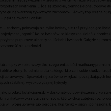
 odstępami między węzłami – średnio 5–8 cm w fazie wegetatywnej.
ygodniach kwitnienia. Liście są szerokie, ciemnozielone, typowe dl
ryte grubą warstwą żywicznych trichomów. Główny top osiąga dług
 pąki są twarde i ciężkie.
 – trichomy pokrywają nie tylko kwiaty, ale też przylegające liście.
pojedyncze „ogonki”. Kolor kwiatów to klasyczna zieleń z domies
rzybrać purpurowe akcenty na liściach i kwiatach. Gałęzie są mocne
rzezorność nie zaszkodzi.
tóra łączy w sobie wszystko, czego entuzjaści marihuany premium 
obfite plony. To odmiana dla każdego, kto ceni sobie słodkie, trop
ji uprawowych. Sprawdzi się zarówno w rękach początkujących hod
cych stabilnej, wysokowydajnej hybrydy.
ako produkt kolekcjonerski – doskonały do powiększenia prywatnej 
stkim unikatowy okaz dla pasjonatów, którzy chcą zgłębiać różnor
ciła w Twojej uprawie lub ogrodzie. Kup teraz – sięgnij po nasiona,