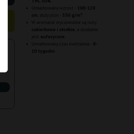
THC 30%
.
Umiarkowany wzrost -
100-120
asion
cm
, duży plon -
550 g/m²
.
ości
W aromacie wyczuwalne są nuty
owany
cukierkowe i słodkie
, a działanie
jest
euforyczne
.
Umiarkowany czas kwitnienia -
8-
10 tygodni
.