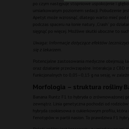
po czym następuje stopniowe uspokojenie i głęboki
umiarkowanym poziomem sedacji. Pobudzenie jest
Apetyt może wzrosnąć, dlatego warto mieć pod ręk
podczas spaceru na łonie natury. „Crash” po dzia
sięgnąć po więcej. Możliwe skutki uboczne to suc
Uwaga: Informacje dotyczące efektów leczniczych
się z lekarzem.
Potencjalne zastosowania medyczne obejmują łago
oraz działanie przeciwzapalne. Interakcja z CBD
funkcjonalnych to 0,05–0,15 g na sesję, w zależn
Morfologia – struktura rośliny 
Banana Runtz F1 to hybryda o zrównoważonej gene
zewnątrz. Linia genetyczna pochodzi od rodziców
hybryda cookiesowa o cukierkowym profilu, która 
fenotypów w partii nasion. To prawdziwa F1 hyb