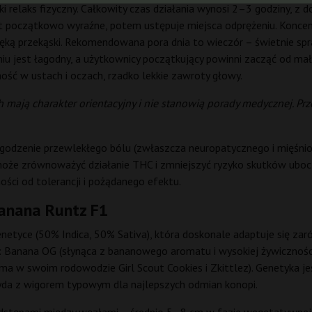
 relaks fizyczny. Całkowity czas działania wynosi 2–3 godziny, z d
 początkowo wyraźne, potem ustępuje miejsca odprężeniu. Koncent
ą przekąski. Rekomendowana pora dnia to wieczór – świetnie spraw
łaniu jest łagodny, a użytkownicy początkujący powinni zacząć od
hość w ustach i oczach, rzadko lekkie zawroty głowy.
 mają charakter orientacyjny i nie stanowią porady medycznej. Pr
dzenie przewlekłego bólu (zwłaszcza neuropatycznego i mięśnioweg
 może zrównoważyć działanie THC i zmniejszyć ryzyko skutków ubo
ości od tolerancji i pożądanego efektu.
Banana Runtz F1
tyce (50% Indica, 50% Sativa), która doskonale adaptuje się zaró
: Banana OG (słynąca z bananowego aromatu i wysokiej żywiczności,
ma w swoim rodowodzie Girl Scout Cookies i Zkittlez). Genetyka je
ryda z wigorem typowym dla najlepszych odmian konopi.