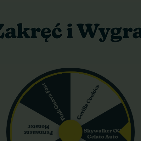
. Słodycza dojrzałych bananów zmieszana z cukierkowym aromatem 
ny charakter. Potęga w każdym gramie: 30% THC gwarantuje efekt, 
bardziej pożądanych hybryd na rynku. Nasiona dla tych, którzy nie
ybacza nawet początkującym, a doświadczeni hodowcy zyskują pew
wiają, że susz idealnie nadaje się do produkcji ekstraktów i haszy
aks mięśni, spokój myśli i szeroki uśmiech od ucha do ucha – to 
Pink Guava Fast
Gorilla Cookies
– główne informacje
 feminizowane nasiona konopi, w pełni fotoperiodyczne, które za
yżowania legendarnej Banana OG ze słynną Runtz – to połączenie
dmiana konopi to prawdziwa precyzyjna hybryda F1, która konsekwe
Monster
Skywalker OG
Permanent
ian, to nie tylko spektakularny profil terpenowy, ale też niezwykł
Gelato Auto