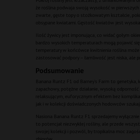
Pokrój rośliny jest krzaczasty, z umiarkowanymi
że roślina podwaja swoją wysokość w pierwszych t
zwarte, gęste topy o stożkowatym kształcie, pok
obsypane kwiatami. Gęstość kwiatów jest wysoka –
Ilość żywicy jest imponująca, co widać gołym okiem
bardzo wysokich temperaturach mogą pojawić się 
temperatury w końcówce kwitnienia roślina może p
zastosować podpory – łamliwość jest niska, ale p
Podsumowanie
Banana Runtz F1 od Barney’s Farm to genetyka, k
zapachowy, potężne działanie, wysoką odporność i 
relaksującym, euforycznym efektem bez komplikac
jak i w kolekcji doświadczonych hodowców szukają
Nasiona Banana Runtz F1 sprzedajemy wyłącznie j
to potencjał niezwykłej rośliny, ale przede wszy
swojej kolekcji i pozwól, by tropikalna moc zagoś
zbiorów.