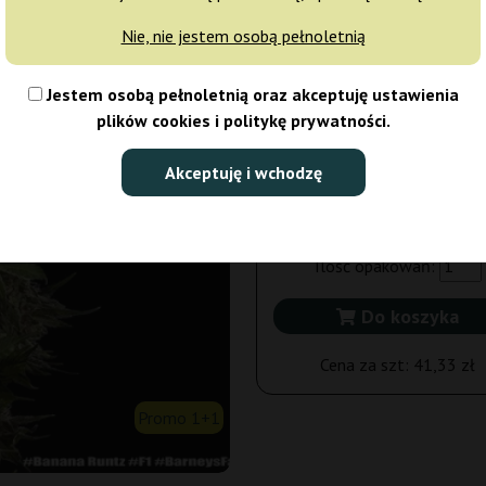
Nie, nie jestem osobą pełnoletnią
Promo 1+1: do każdej paczki n
dostaniesz drugą o tej samej il
Jestem osobą pełnoletnią oraz akceptuję ustawienia
nasion gratis! Gratis Feminiz
plików cookies i politykę prywatności.
3 nasiona
Akceptuję i wchodzę
124,00 zł
155,00 zł
Ilość opakowań:
Do koszyka
Cena za szt:
41,33 zł
Promo 1+1