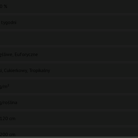
0 %
 tygodni
ęśliwe, Euforyczne
i, Cukierkowy, Tropikalny
g/m²
g/roślina
120 cm
200 cm