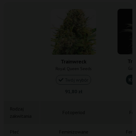
Tra
Trainwreck
Gan
Royal Queen Seeds
Ku
Twój wybór
91,80 zł
20
Rodzaj
Fotoperiod
Fot
zakwitania
Płeć
Feminizowane
Femi