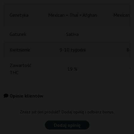
Genetyka
Mexican × Thai × Afghan
Mexican x
Gatunek
Sativa
S
Kwitnienie
9-10 tygodni
8-9
Zawartość
19 %
1
THC
Opinie klientów
Znasz już ten produkt? Dodaj opinię i odbierz bonus.
Dodaj opinię