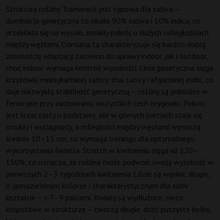
Struktura rośliny Trainwreck jest typowa dla sativa –
dominacja genetyczna to około 90% sativa i 10% indica, co
przekłada się na wysoki, smukły pokrój o dużych odległościach
między węzłami. Odmiana ta charakteryzuje się bardzo dobrą
zdolnością adaptacji zarówno do uprawy indoor, jak i outdoor,
choć indoor wymaga kontroli wysokości. Linia genetyczna sięga
krzyżówki meksykańskiej sativy, thai sativy i afgańskiej indiki, co
daje niezwykłą stabilność genetyczną – rośliny są jednolite w
fenotypie przy zachowaniu wszystkich cech oryginału. Pokrój
jest krzaczasty u podstawy, ale w górnych partiach staje się
smukły i wyciągnięty, a odległości między węzłami wynoszą
średnio 10–15 cm, co wymaga treningu dla optymalnego
wykorzystania światła. Stretch w kwitnieniu sięga aż 120–
150%, co oznacza, że roślina może podwoić swoją wysokość w
pierwszych 2–3 tygodniach kwitnienia. Liście są wąskie, długie,
o jasnozielonym kolorze i charakterystycznym dla sativ
kształcie – z 7–9 palcami. Kwiaty są wydłużone, nieco
kłopotliwe w strukturze – tworzą długie, dość puszyste kolby,