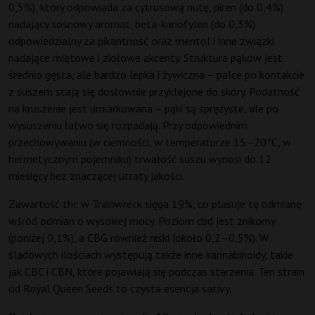
0,5%), który odpowiada za cytrusową nutę, piren (do 0,4%)
nadający sosnowy aromat, beta-kariofylen (do 0,3%)
odpowiedzialny za pikantność oraz mentol i inne związki
nadające miętowe i ziołowe akcenty. Struktura pąków jest
średnio gęsta, ale bardzo lepka i żywiczna – palce po kontakcie
z suszem stają się dosłownie przyklejone do skóry. Podatność
na kruszenie jest umiarkowana – pąki są sprężyste, ale po
wysuszeniu łatwo się rozpadają. Przy odpowiednim
przechowywaniu (w ciemności, w temperaturze 15–20°C, w
hermetycznym pojemniku) trwałość suszu wynosi do 12
miesięcy bez znaczącej utraty jakości.
Zawartość thc w Trainwreck sięga 19%, co plasuje tę odmianę
wśród odmian o wysokiej mocy. Poziom cbd jest znikomy
(poniżej 0,1%), a CBG również niski (około 0,2–0,5%). W
śladowych ilościach występują także inne kannabinoidy, takie
jak CBC i CBN, które pojawiają się podczas starzenia. Ten strain
od Royal Queen Seeds to czysta esencja sativy.