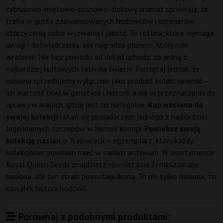
cytrusowo-miętowo-sosnowo-ziołowy aromat sprawiają, że
trafia w gusta zaawansowanych hodowców i koneserów,
którzy cenią sobie wyzwania i jakość. To roślina, która wymaga
uwagi i doświadczenia, ale nagradza plonem, który robi
wrażenie. Nie bez powodu od dekad uchodzi za jedną z
najbardziej kultowych sativ na świecie. Pamiętaj jednak, że
nasiona sprzedajemy wyłącznie jako produkt kolekcjonerski –
ich wartość tkwi w genetyce i historii, a nie w przeznaczeniu do
uprawy w krajach, gdzie jest to nielegalne.
Kup nasiona do
swojej kolekcji
i stań się posiadaczem jednego z najbardziej
legendarnych szczepów w historii konopi.
Powieksz swoją
kolekcję nasion
o Trainwreck – egzemplarz, który każdy
kolekcjoner powinien mieć w swoim archiwum. W asortymencie
Royal Queen Seeds znajdziesz również inne feminizowane
nasiona, ale ten strain pozostaje ikoną. To nie tylko nasiona, to
kawałek historii hodowli.
Porównaj z podobnymi produktami: