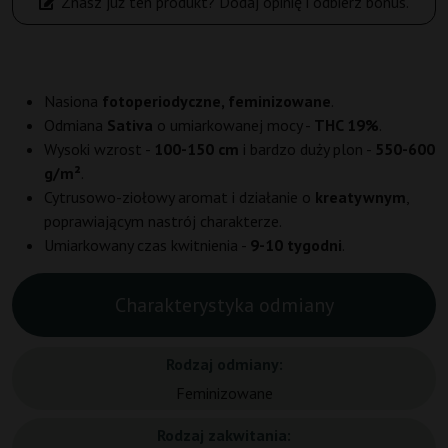
Znasz już ten produkt? Dodaj opinię i odbierz bonus.
Nasiona
fotoperiodyczne, feminizowane
.
Odmiana
Sativa
o umiarkowanej mocy -
THC 19%
.
Wysoki wzrost -
100-150 cm
i bardzo duży plon -
550-600
g/m²
.
Cytrusowo-ziołowy aromat i działanie o
kreatywnym
,
poprawiającym nastrój charakterze.
Umiarkowany czas kwitnienia -
9-10 tygodni
.
Charakterystyka odmiany
Rodzaj odmiany:
Feminizowane
Rodzaj zakwitania: