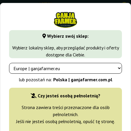
0
GanjaFarmer.com.pl
Seedbanki
Royal Queen Seeds
Tra
Wybierz swój sklep:
Trainwreck Royal Queen Seeds
Wybierz lokalny sklep, aby przeglądać produkty i oferty
dostępne dla Ciebie.
-15%
+gratisy
lub pozostań na:
Polska | ganjafarmer.com.pl
Czy jesteś osobą pełnoletnią?
Strona zawiera treści przeznaczone dla osób
pełnoletnich.
Jeśli nie jesteś osobą pełnoletnią, opuść tę stronę.