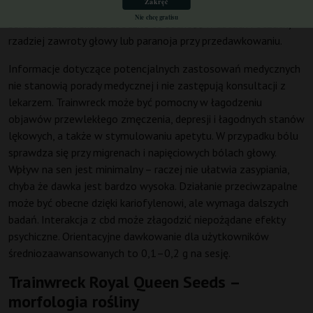
Zakręć
początkujący mogą odczuć niepokój lub przyspieszone bicie
Nie chcę gratisu
serca. Możliwe skutki uboczne to suchość w ustach i oczach,
rzadziej zawroty głowy lub paranoja przy przedawkowaniu.
Informacje dotyczące potencjalnych zastosowań medycznych
nie stanowią porady medycznej i nie zastępują konsultacji z
lekarzem. Trainwreck może być pomocny w łagodzeniu
objawów przewlekłego zmęczenia, depresji i łagodnych stanów
lękowych, a także w stymulowaniu apetytu. W przypadku bólu
sprawdza się przy migrenach i napięciowych bólach głowy.
Wpływ na sen jest minimalny – raczej nie ułatwia zasypiania,
chyba że dawka jest bardzo wysoka. Działanie przeciwzapalne
może być obecne dzięki kariofylenowi, ale wymaga dalszych
badań. Interakcja z cbd może złagodzić niepożądane efekty
psychiczne. Orientacyjne dawkowanie dla użytkowników
średniozaawansowanych to 0,1–0,2 g na sesję.
Trainwreck Royal Queen Seeds –
morfologia rośliny