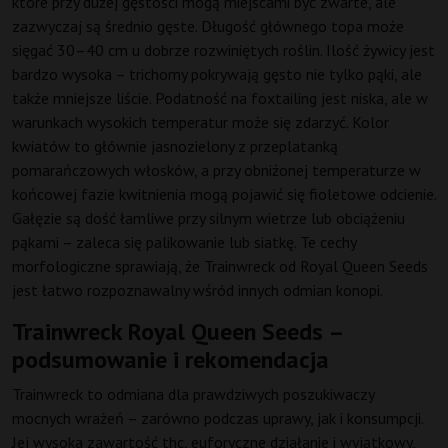
które przy dużej gęstości mogą miejscami być zwarte, ale
zazwyczaj są średnio gęste. Długość głównego topa może
sięgać 30–40 cm u dobrze rozwiniętych roślin. Ilość żywicy jest
bardzo wysoka – trichomy pokrywają gęsto nie tylko pąki, ale
także mniejsze liście. Podatność na foxtailing jest niska, ale w
warunkach wysokich temperatur może się zdarzyć. Kolor
kwiatów to głównie jasnozielony z przeplatanką
pomarańczowych włosków, a przy obniżonej temperaturze w
końcowej fazie kwitnienia mogą pojawić się fioletowe odcienie.
Gałęzie są dość łamliwe przy silnym wietrze lub obciążeniu
pąkami – zaleca się palikowanie lub siatkę. Te cechy
morfologiczne sprawiają, że Trainwreck od Royal Queen Seeds
jest łatwo rozpoznawalny wśród innych odmian konopi.
Trainwreck Royal Queen Seeds –
podsumowanie i rekomendacja
Trainwreck to odmiana dla prawdziwych poszukiwaczy
mocnych wrażeń – zarówno podczas uprawy, jak i konsumpcji.
Jej wysoka zawartość thc, euforyczne działanie i wyjątkowy,