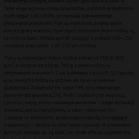
charakterystycznymi, wąskimi liśćmi typowymi dla sativ. W
fazie wegetatywnej rosną dynamicznie, a stretch w kwitnieniu
może sięgać 120–150%, co wymaga odpowiedniego
planowania przestrzeni. Pąki są wydłużone, średnio gęste,
pokryte grubą warstwą żywicznych trichomów, które mienią się
na srebrno-biało. Roślina potrafi osiągnąć wysokość 100–150
cm indoor oraz nawet 150–200 cm outdoor.
Plony są imponujące: indoor można zebrać od 550 do 600
g/m², a outdoor od 650 do 700 g z jednej rośliny w
optymalnych warunkach. Czas kwitnienia wynosi 9–10 tygodni,
a na zewnątrz rośliny są gotowe do zbioru w połowie
października. Zawartość thc sięga 19%, przy minimalnym
poziomie cbd (poniżej 0,1%). Profil terpenowy to eksplozja
cytrusów, mięty, sosny i ziołowych akcentów – dzięki dominacji
limonenu, pirenu i karyofylenu, a także miętowych nut.
Działanie to euforyczne, polepszające nastrój, wzmagające
kreatywność – idealne na dzień pełen wyzwań. W porównaniu
do innych odmian, np. og kush, ten strain oferuje zupełnie inne,