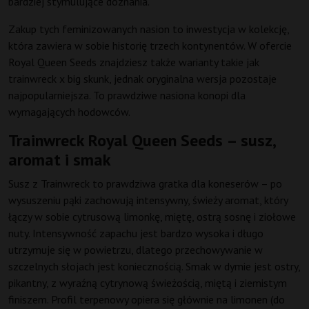
bardziej stymulujące doznania.
Zakup tych feminizowanych nasion to inwestycja w kolekcję,
która zawiera w sobie historię trzech kontynentów. W ofercie
Royal Queen Seeds znajdziesz także warianty takie jak
trainwreck x big skunk, jednak oryginalna wersja pozostaje
najpopularniejsza. To prawdziwe nasiona konopi dla
wymagających hodowców.
Trainwreck Royal Queen Seeds – susz,
aromat i smak
Susz z Trainwreck to prawdziwa gratka dla koneserów – po
wysuszeniu pąki zachowują intensywny, świeży aromat, który
łączy w sobie cytrusową limonkę, miętę, ostrą sosnę i ziołowe
nuty. Intensywność zapachu jest bardzo wysoka i długo
utrzymuje się w powietrzu, dlatego przechowywanie w
szczelnych słojach jest koniecznością. Smak w dymie jest ostry,
pikantny, z wyraźną cytrynową świeżością, miętą i ziemistym
finiszem. Profil terpenowy opiera się głównie na limonen (do