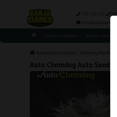
723 320 553
50
info@ganjafarmer.c
Nasiona marihuany
Rodzaje nasion
GanjaFarmer.com.pl
Odmiany Marihuan
Auto Chemdog Auto Seeds