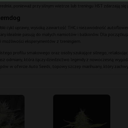
dnia, ponieważ przy silnym wietrze lub treningu HST zdarzają się pę
Chemdog
ybki cykl uprawy, wysoką zawartość THC i niezawodność autoflowe
ary idealnie pasują do małych namiotów i balkonów. Dla początkuj
i możliwości eksperymentów z treningiem.
istego profilu smakowego oraz osoby szukające silnego, relaksują
ukasz odmiany, która łączy dziedzictwo legendy z nowoczesną wygo
zczepów w ofercie Auto Seeds, topowy szczep marihuany, który za