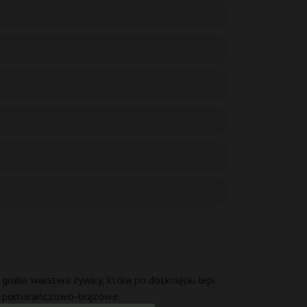
 gruba warstwa żywicy, która po dotknięciu lepi
 są pomarańczowo-brązowe.