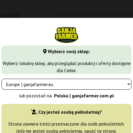
5 200 780
om.pl
Seedbanki
Odmiany marihuany
Growkity
Więcej
Wybierz swój sklep:
y
Chemdog
Auto Chemdog
Wybierz lokalny sklep, aby przeglądać produkty i oferty dostępne
dla Ciebie.
Producent nasion:
Auto Seeds
lub pozostań na:
Polska | ganjafarmer.com.pl
Oryginalne opakowanie:
Czy jesteś osobą pełnoletnią?
3 nasiona
95
Strona zawiera treści przeznaczone dla osób pełnoletnich.
Jeśli nie jesteś osobą pełnoletnią, opuść tę stronę.
Wysyłka 3-7 dni