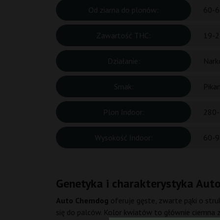
Od ziarna do plonów:
60-6
Zawartość THC:
19-2
Działanie:
Nark
Smak:
Pika
Plon Indoor:
280-
Wysokość Indoor:
60-9
Genetyka i charakterystyka Au
Auto Chemdog
oferuje gęste, zwarte pąki o struk
się do palców. Kolor kwiatów to głównie ciemna 