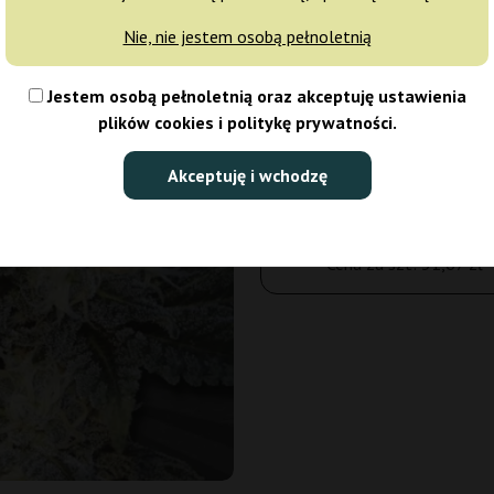
Nie, nie jestem osobą pełnoletnią
3 nasiona
Jestem osobą pełnoletnią oraz akceptuję ustawienia
95,00 zł
plików cookies i politykę prywatności.
Ilość opakowań:
Akceptuję i wchodzę
Do koszyka
Cena za szt:
31,67 zł