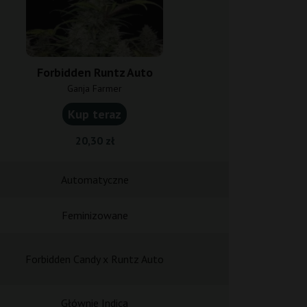
Forbidden Runtz Auto
OG Kus
Ganja Farmer
Advanced
Kup teraz
Kup t
20,30 zł
31,50
Automatyczne
Automat
Feminizowane
Feminiz
Forbidden Candy x Runtz Auto
-
Głównie Indica
Głównie 