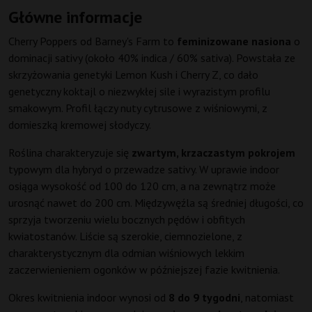
Główne informacje
Cherry Poppers od Barney's Farm to
feminizowane nasiona
o
dominacji sativy (około 40% indica / 60% sativa). Powstała ze
skrzyżowania genetyki Lemon Kush i Cherry Z, co dało
genetyczny koktajl o niezwykłej sile i wyrazistym profilu
smakowym. Profil łączy nuty cytrusowe z wiśniowymi, z
domieszką kremowej słodyczy.
Roślina charakteryzuje się
zwartym, krzaczastym pokrojem
typowym dla hybryd o przewadze sativy. W uprawie indoor
osiąga wysokość od 100 do 120 cm, a na zewnątrz może
urosnąć nawet do 200 cm. Międzywęźla są średniej długości, co
sprzyja tworzeniu wielu bocznych pędów i obfitych
kwiatostanów. Liście są szerokie, ciemnozielone, z
charakterystycznym dla odmian wiśniowych lekkim
zaczerwienieniem ogonków w późniejszej fazie kwitnienia.
Okres kwitnienia indoor wynosi od
8 do 9 tygodni
, natomiast