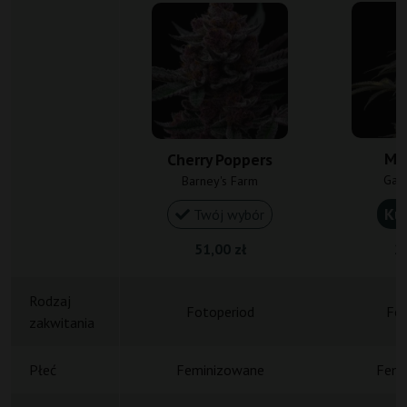
Me
Cherry Poppers
Gan
Barney's Farm
Ku
Twój wybór
51,00 zł
23
Rodzaj
Fotoperiod
Fot
zakwitania
Płeć
Feminizowane
Femi