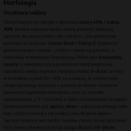
Morfologia
Struktura rośliny
Cherry Poppers to hybryda o dominacji
sativy 60% / indica
40%
. Roślina wykazuje bardzo dobrą zdolność adaptacji
zarówno do uprawy indoor, jak i outdoor. Linia genetyczna
pochodzi od rodziców:
Lemon Kush i Cherry Z
. Stabilność
genetyczna jest wysoka – rośliny z nasion są jednolite, z
minimalną zmiennością fenotypową. Pokrój jest
krzaczasty,
zwarty
, z niewielką ilością przestrzeni międzywęźlowej –
odległości między węzłami wynoszą średnio
5–8 cm
. Stretch
w kwitnieniu wynosi 50–70%, co oznacza, że roślina może
zwiększyć swoją wysokość o połowę do dwóch trzecich w
pierwszych tygodniach kwitnienia. Liście są szerokie,
ciemnozielone, z 5–7 palcami, o lekko pofalowanych brzegach.
Struktura kwiatów jest
gęsta i zbita
– pąki przypominają małe
kule, często tworzące się wzdłuż całej długości pędów.
Gęstość kwiatów jest bardzo wysoka, czemu towarzyszy duża
ilość żywicy. Główny top (cola) osiąga długość
20–30 cm
,