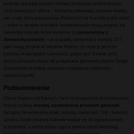
podczas gdy pędy boczne również produkują solidne kwiaty.
Ilość żywicy jest obfita – trichomy pokrywają zarówno kwiaty,
jak i małe liście parasolowe. Podatność na foxtailing jest niska
– tylko w skrajnie wysokich temperaturach mogą pojawić się
niewielkie wybryki. Kolor kwiatów to
jasnozielony z
domieszką purpury
– przy spadku temperatur poniżej 15°C
pąki mogą przybierać odcienie fioletu, co czyni je jeszcze
bardziej atrakcyjnymi. Łamliwość gałęzi jest średnia; przy
dużych plonach zaleca się podpieranie głównych pędów. Dzięki
starannemu breeding uzyskano wyjątkową stabilność i
wyrazisty profil.
Podsumowanie
Cherry Poppers od Barney's Farm to propozycja dla hodowców,
którzy szukają
mocnej, sprawdzonej premium genetyki
łączącej fenomenalny smak, wysoką zawartość THC i łatwość
uprawy. Dzięki zwartej budowie nadaje się do ograniczonych
przestrzeni, a obfite plony i gęsta żywica satysfakcjonują
nawet najbardziej wymagających koneserów. Jej