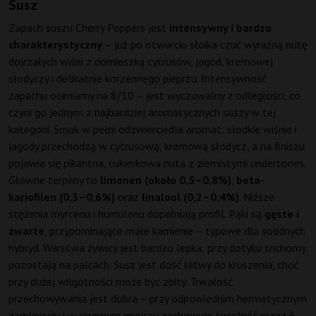
Susz
Zapach suszu Cherry Poppers jest
intensywny i bardzo
charakterystyczny
– już po otwarciu słoika czuć wyraźną nutę
dojrzałych wiśni z domieszką cytrusów, jagód, kremowej
słodyczy i delikatnie korzennego pieprzu. Intensywność
zapachu oceniamy na 8/10 – jest wyczuwalny z odległości, co
czyni go jednym z najbardziej aromatycznych suszy w tej
kategorii. Smak w pełni odzwierciedla aromat: słodkie wiśnie i
jagody przechodzą w cytrusową, kremową słodycz, a na finiszu
pojawia się pikantna, cukierkowa nuta z ziemistymi undertones.
Główne terpeny to
limonen (około 0,5–0,8%)
,
beta-
kariofilen (0,3–0,6%)
oraz
linalool (0,2–0,4%)
. Niższe
stężenia myrcenu i humulenu dopełniają profil. Pąki są
gęste i
zwarte
, przypominające małe kamienie – typowe dla solidnych
hybryd. Warstwa żywicy jest bardzo lepka; przy dotyku trichomy
pozostają na palcach. Susz jest dość łatwy do kruszenia, choć
przy dużej wilgotności może być zbity. Trwałość
przechowywania jest dobra – przy odpowiednim hermetycznym
zamknięciu i w ciemnym miejscu zachowuje świeżość przez 6–