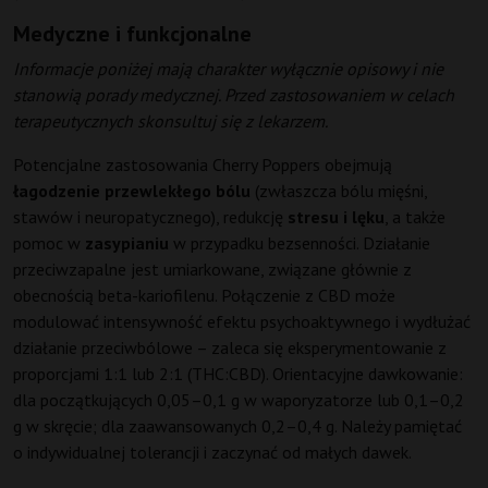
Medyczne i funkcjonalne
Informacje poniżej mają charakter wyłącznie opisowy i nie
stanowią porady medycznej. Przed zastosowaniem w celach
terapeutycznych skonsultuj się z lekarzem.
Potencjalne zastosowania Cherry Poppers obejmują
łagodzenie przewlekłego bólu
(zwłaszcza bólu mięśni,
stawów i neuropatycznego), redukcję
stresu i lęku
, a także
pomoc w
zasypianiu
w przypadku bezsenności. Działanie
przeciwzapalne jest umiarkowane, związane głównie z
obecnością beta-kariofilenu. Połączenie z CBD może
modulować intensywność efektu psychoaktywnego i wydłużać
działanie przeciwbólowe – zaleca się eksperymentowanie z
proporcjami 1:1 lub 2:1 (THC:CBD). Orientacyjne dawkowanie:
dla początkujących 0,05–0,1 g w waporyzatorze lub 0,1–0,2
g w skręcie; dla zaawansowanych 0,2–0,4 g. Należy pamiętać
o indywidualnej tolerancji i zaczynać od małych dawek.