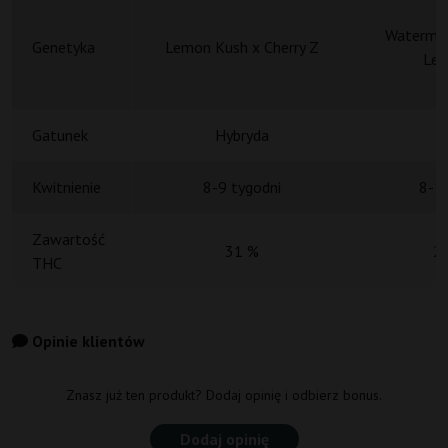
Watermel
Genetyka
Lemon Kush x Cherry Z
Lem
Gatunek
Hybryda
H
Kwitnienie
8-9 tygodni
8-10
Zawartość
31 %
2
THC
Opinie klientów
Znasz już ten produkt? Dodaj opinię i odbierz bonus.
Dodaj opinię