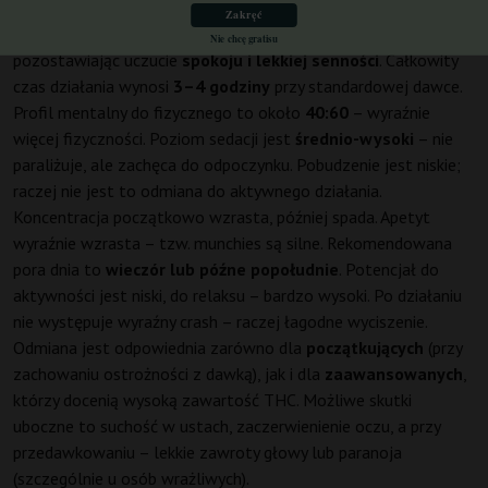
sprzyja rozmowom, słuchaniu muzyki lub oglądaniu filmów. W
Zakręć
przedziale 120–240 minut efekt stopniowo opada,
Nie chcę gratisu
pozostawiając uczucie
spokoju i lekkiej senności
. Całkowity
czas działania wynosi
3–4 godziny
przy standardowej dawce.
Profil mentalny do fizycznego to około
40:60
– wyraźnie
więcej fizyczności. Poziom sedacji jest
średnio-wysoki
– nie
paraliżuje, ale zachęca do odpoczynku. Pobudzenie jest niskie;
raczej nie jest to odmiana do aktywnego działania.
Koncentracja początkowo wzrasta, później spada. Apetyt
wyraźnie wzrasta – tzw. munchies są silne. Rekomendowana
pora dnia to
wieczór lub późne popołudnie
. Potencjał do
aktywności jest niski, do relaksu – bardzo wysoki. Po działaniu
nie występuje wyraźny crash – raczej łagodne wyciszenie.
Odmiana jest odpowiednia zarówno dla
początkujących
(przy
zachowaniu ostrożności z dawką), jak i dla
zaawansowanych
,
którzy docenią wysoką zawartość THC. Możliwe skutki
uboczne to suchość w ustach, zaczerwienienie oczu, a przy
przedawkowaniu – lekkie zawroty głowy lub paranoja
(szczególnie u osób wrażliwych).