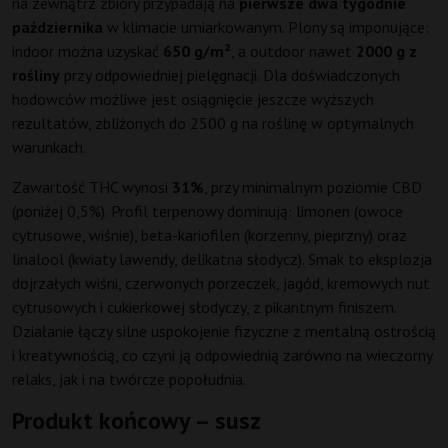
na zewnątrz zbiory przypadają na
pierwsze dwa tygodnie
października
w klimacie umiarkowanym. Plony są imponujące:
indoor można uzyskać
650 g/m²
, a outdoor nawet
2000 g z
rośliny
przy odpowiedniej pielęgnacji. Dla doświadczonych
hodowców możliwe jest osiągnięcie jeszcze wyższych
rezultatów, zbliżonych do 2500 g na roślinę w optymalnych
warunkach.
Zawartość THC wynosi
31%
, przy minimalnym poziomie CBD
(poniżej 0,5%). Profil terpenowy dominują: limonen (owoce
cytrusowe, wiśnie), beta-kariofilen (korzenny, pieprzny) oraz
linalool (kwiaty lawendy, delikatna słodycz). Smak to eksplozja
dojrzałych wiśni, czerwonych porzeczek, jagód, kremowych nut
cytrusowych i cukierkowej słodyczy, z pikantnym finiszem.
Działanie łączy silne uspokojenie fizyczne z mentalną ostrością
i kreatywnością, co czyni ją odpowiednią zarówno na wieczorny
relaks, jak i na twórcze popołudnia.
Produkt końcowy – susz