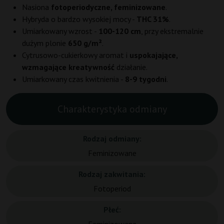
Nasiona
fotoperiodyczne, feminizowane
.
Hybryda o bardzo wysokiej mocy -
THC 31%
.
Umiarkowany wzrost -
100-120 cm
, przy ekstremalnie
dużym plonie
650 g/m²
.
Cytrusowo-cukierkowy aromat i
uspokajające,
wzmagające kreatywność
działanie.
Umiarkowany czas kwitnienia -
8-9 tygodni
.
Charakterystyka odmiany
Rodzaj odmiany:
Feminizowane
Rodzaj zakwitania:
Fotoperiod
Płeć: