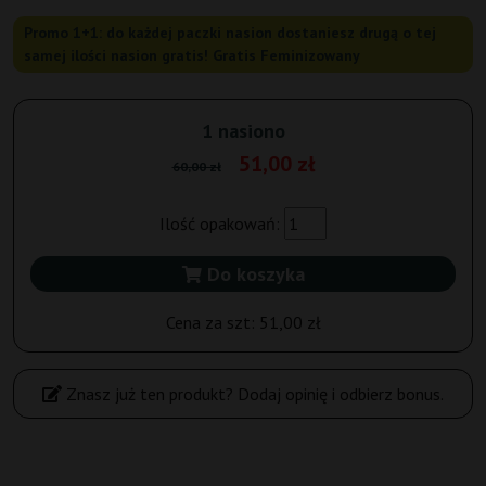
Promo 1+1: do każdej paczki nasion dostaniesz drugą o tej
samej ilości nasion gratis! Gratis Feminizowany
1 nasiono
51,00 zł
60,00 zł
Ilość opakowań:
Do koszyka
Cena za szt:
51,00 zł
Znasz już ten produkt? Dodaj opinię i odbierz bonus.