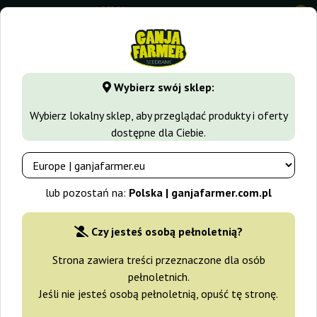
0
GanjaFarmer.com.pl
Seedbanki
Barney's Farm
Cherry P
Wybierz swój sklep:
Cherry Poppers Barney's Farm
Wybierz lokalny sklep, aby przeglądać produkty i oferty
dostępne dla Ciebie.
-15%
+gratisy
lub pozostań na:
Polska | ganjafarmer.com.pl
Czy jesteś osobą pełnoletnią?
Strona zawiera treści przeznaczone dla osób
pełnoletnich.
Jeśli nie jesteś osobą pełnoletnią, opuść tę stronę.