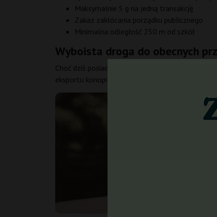
Maksymalnie 5 g na jedną transakcję
Zakaz zakłócania porządku publicznego
Minimalna odległość 250 m od szkół
Wyboista droga do obecnych pr
Choć dziś posiadanie niewielkich ilości marihuan
eksportu konopi, a w 1953 ich posiadanie i sprzed