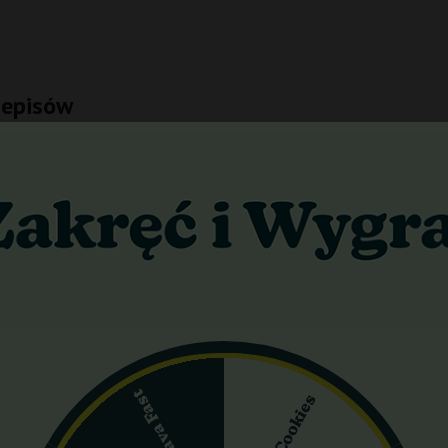
zepisów
y jest tolerowane przez prawo, Holandia przeszła długą drogę do 
aż uznano za nielegalne.