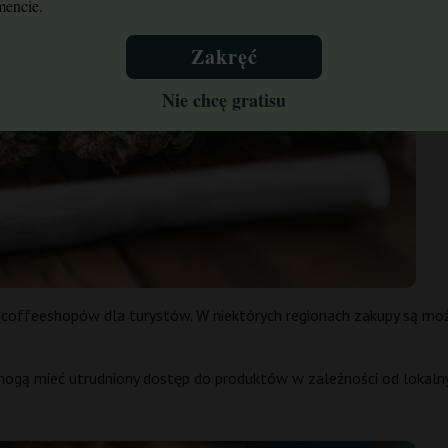
encie.
Zakręć
Nie chcę gratisu
coffeeshopów dla turystów. W niektórych regionach zakupy są mo
mogą mieć utrudniony dostęp do produktów w zależności od lokaln