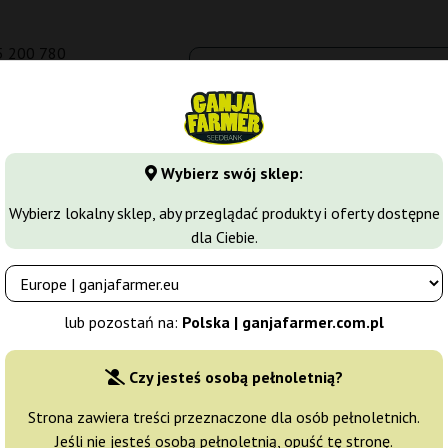
5 200 780
om.pl
Seedbanki
Odmiany marihuany
Growkity
Więcej
Wybierz swój sklep:
społeczeństwie
Oazy Cannabis – historia Coffeeshopów
Wybierz lokalny sklep, aby przeglądać produkty i oferty dostępne
dla Ciebie.
Coffeeshopów w Amsterdamie
lub pozostań na:
Polska | ganjafarmer.com.pl
Czy jesteś osobą pełnoletnią?
pów
Strona zawiera treści przeznaczone dla osób pełnoletnich.
liberalnego podejścia do marihuany. Coffeeshopy, w których możn
Jeśli nie jesteś osobą pełnoletnią, opuść tę stronę.