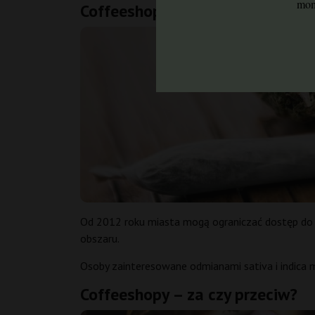
mom
Coffeeshopy a turyści
Od 2012 roku miasta mogą ograniczać dostęp do 
obszaru.
Osoby zainteresowane odmianami sativa i indica 
Coffeeshopy – za czy przeciw?