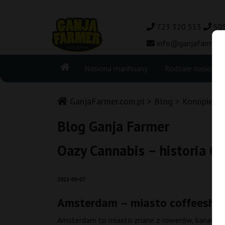
723 320 553
50
info@ganjafarmer.c
Nasiona marihuany
Rodzaje nasion
GanjaFarmer.com.pl
Blog
Konopie w 
Blog Ganja Farmer
Oazy Cannabis – historia 
2022-09-07
Amsterdam – miasto coffeesho
Amsterdam to miasto znane z rowerów, kanałów i 