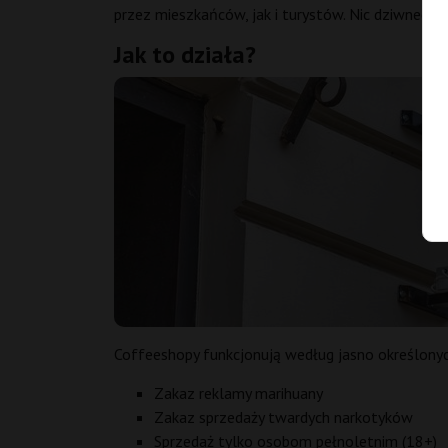
przez mieszkańców, jak i turystów. Nic dziwnego,
Jak to działa?
Coffeeshopy funkcjonują według jasno określony
Zakaz reklamy marihuany
Zakaz sprzedaży twardych narkotyków
Sprzedaż tylko osobom pełnoletnim (18+)