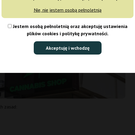
 że miasto stało się jednym z najważniejszych punktów na mapie dl
Nie, nie jestem osobą pełnoletnią
Jestem osobą pełnoletnią oraz akceptuję ustawienia
plików cookies i politykę prywatności.
Akceptuję i wchodzę
ch zasad: