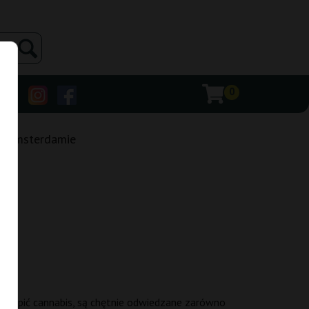
0
 w Amsterdamie
a kupić cannabis, są chętnie odwiedzane zarówno