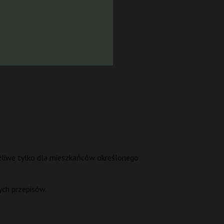
żliwe tylko dla mieszkańców określonego
ych przepisów.