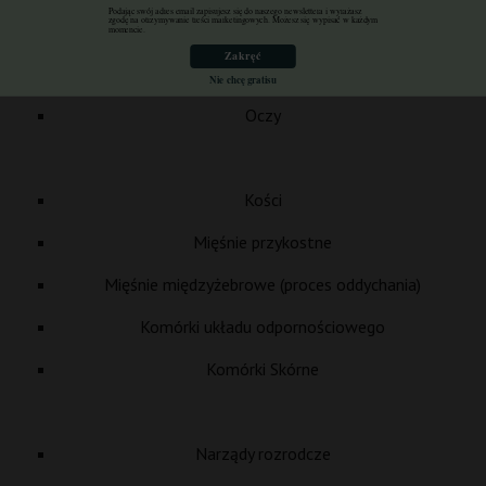
Podając swój adres email zapisujesz się do naszego newslettera i wyrażasz
zgodę na otrzymywanie treści marketingowych. Możesz się wypisać w każdym
Trzustka
momencie.
Zakręć
Wątroba
Nie chcę gratisu
Oczy
Kości
Mięśnie przykostne
Mięśnie międzyżebrowe (proces oddychania)
Komórki układu odpornościowego
Komórki Skórne
Narządy rozrodcze