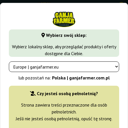
0
⭐ -40% Odmiany szybko rosnące ⭐
⏰ 2 dni 09:04:21
Wybierz swój sklep:
GanjaFarmer.com.pl
Blog
Działanie konopi
Ludzki Sys
Wybierz lokalny sklep, aby przeglądać produkty i oferty
dostępne dla Ciebie.
Blog Ganja Farmer
Ludzki System
lub pozostań na:
Polska | ganjafarmer.com.pl
Endocannabinoidowy
Czy jesteś osobą pełnoletnią?
2019-04-17
Strona zawiera treści przeznaczone dla osób
pełnoletnich.
Jeśli nie jesteś osobą pełnoletnią, opuść tę stronę.